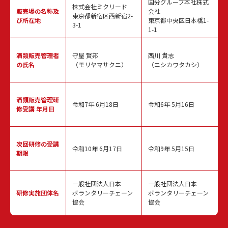
国分グループ本社株式
株式会社ミクリード
販売場の名称
及
会社
東京都新宿区西新宿2-
び所在地
東京都中央区日本橋1-
3-1
1-1
酒類販売
管理者
守屋 賢邦
西川 貴志
の氏名
（モリヤマサクニ）
（ニシカワタカシ）
酒類販売管理
研
令和7年 6月18日
令和6年 5月16日
修受講 年月日
次回研修の
受講
令和10年 6月17日
令和9年 5月15日
期限
一般社団法人日本
一般社団法人日本
研修実施
団体名
ボランタリーチェーン
ボランタリーチェーン
協会
協会