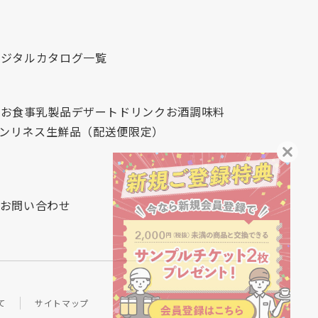
デジタルカタログ一覧
心
お食事
乳製品
デザート
ドリンク
お酒
調味料
レンリネス
生鮮品（配送便限定）
お問い合わせ
て
サイトマップ