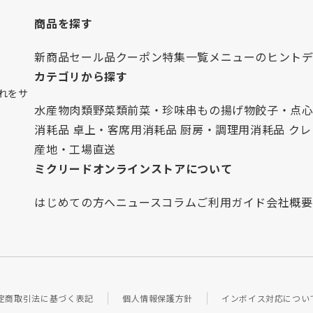
商品を探す
新商品
セール品
クーポン
特集一覧
メニューのヒント
カテゴリから探す
れをサ
水産物
肉類
野菜類
前菜・珍味
串もの
揚げ物
餃子・点
消耗品 卓上・客席用
消耗品 厨房・調理用
消耗品 ク
産地・工場直送
ミクリードオンラインストアについて
はじめての方へ
ニュース
コラム
ご利用ガイド
会社概要
定商取引法に基づく表記
個人情報保護方針
インボイス対応につい