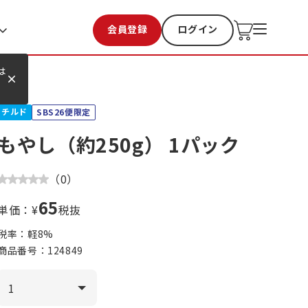
会員登録
ログイン
お気に入り
過去購入
は
チルド
SBS26便限定
もやし（約250g） 1パック
（
0
）
65
単価：¥
税抜
税率：軽
8
%
商品番号：
124849