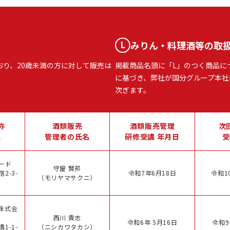
みりん・料理酒等の取
おり、20歳未満の方に対して販売は
掲載商品名頭に「L」のつく商品に
に基づき、弊社が国分グループ本社
次ぎます。
称
酒類販売
酒類販売管理
次
地
管理者の氏名
研修受講 年月日
受
ード
守屋 賢邦
2-3-
令和7年6月18日
令和1
（モリヤマサクニ）
株式会
西川 貴志
令和6年 5月16日
令和9
1-1-
（ニシカワタカシ）