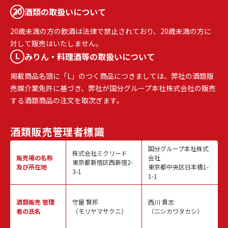
酒類の取扱いについて
20歳未満の方の飲酒は法律で禁止されており、20歳未満の方に
対して販売はいたしません。
みりん・料理酒等の取扱いについて
掲載商品名頭に「L」のつく商品につきましては、弊社の酒類販
売媒介業免許に基づき、弊社が国分グループ本社株式会社の販売
する酒類商品の注文を取次ぎます。
酒類販売
管理者標識
国分グループ本社株式
株式会社ミクリード
販売場の名称
会社
東京都新宿区西新宿2-
及び所在地
東京都中央区日本橋1-
3-1
1-1
酒類販売
管理
守屋 賢邦
西川 貴志
者の氏名
（モリヤマサクニ）
（ニシカワタカシ）