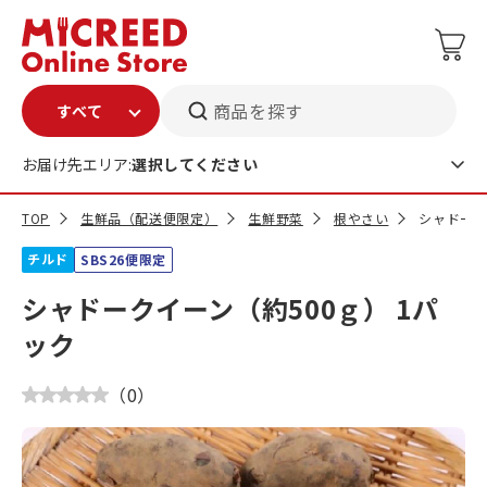
商品を探す
お届け先エリア:
選択してください
TOP
生鮮品（配送便限定）
生鮮野菜
根やさい
シャドーク
チルド
SBS26便限定
シャドークイーン（約500ｇ） 1パ
ック
（
0
）