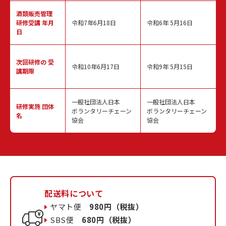
酒類販売管理
研修受講 年月
令和7年6月18日
令和6年 5月16日
日
次回研修の
受
令和10年6月17日
令和9年 5月15日
講期限
一般社団法人日本
一般社団法人日本
研修実施
団体
ボランタリーチェーン
ボランタリーチェーン
名
協会
協会
配送料について
ヤマト便
980円（税抜）
SBS便
680円（税抜）