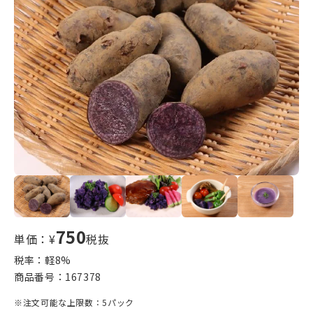
750
単価：¥
税抜
税率：軽
8
%
商品番号：
167378
※注文可能な上限数：5パック