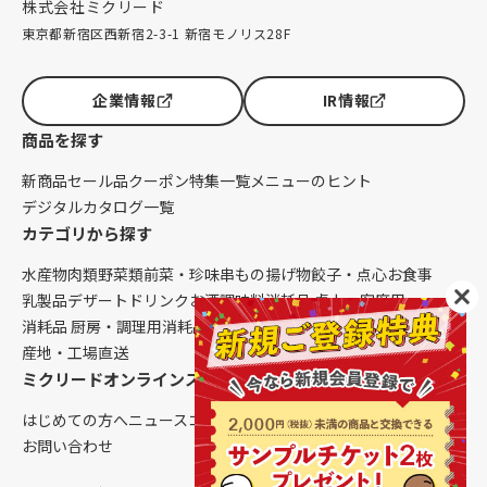
株式会社ミクリード
東京都新宿区西新宿2-3-1 新宿モノリス28F
企業情報
IR情報
商品を探す
新商品
セール品
クーポン
特集一覧
メニューのヒント
デジタルカタログ一覧
カテゴリから探す
水産物
肉類
野菜類
前菜・珍味
串もの
揚げ物
餃子・点心
お食事
乳製品
デザート
ドリンク
お酒
調味料
消耗品 卓上・客席用
消耗品 厨房・調理用
消耗品 クレンリネス
生鮮品（配送便限定）
産地・工場直送
ミクリードオンラインストアについて
はじめての方へ
ニュース
コラム
ご利用ガイド
会社概要
お問い合わせ