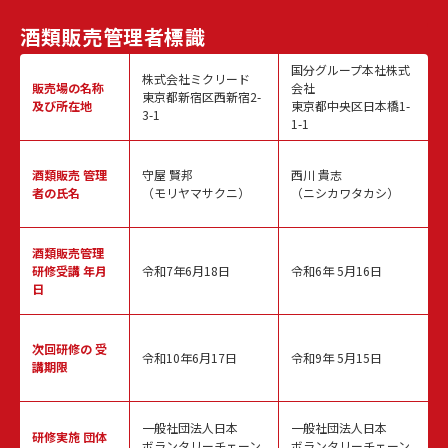
酒類販売
管理者標識
国分グループ本社株式
株式会社ミクリード
販売場の名称
会社
東京都新宿区西新宿2-
及び所在地
東京都中央区日本橋1-
3-1
1-1
酒類販売
管理
守屋 賢邦
西川 貴志
者の氏名
（モリヤマサクニ）
（ニシカワタカシ）
酒類販売管理
研修受講 年月
令和7年6月18日
令和6年 5月16日
日
次回研修の
受
令和10年6月17日
令和9年 5月15日
講期限
一般社団法人日本
一般社団法人日本
研修実施
団体
ボランタリーチェーン
ボランタリーチェーン