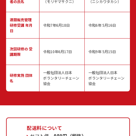
者の氏名
（モリヤマサクニ）
（ニシカワタカシ）
酒類販売管理
研修受講 年月
令和7年6月18日
令和6年 5月16日
日
次回研修の
受
令和10年6月17日
令和9年 5月15日
講期限
一般社団法人日本
一般社団法人日本
研修実施
団体
ボランタリーチェーン
ボランタリーチェーン
名
協会
協会
配送料について
ヤマト便
980円（税抜）