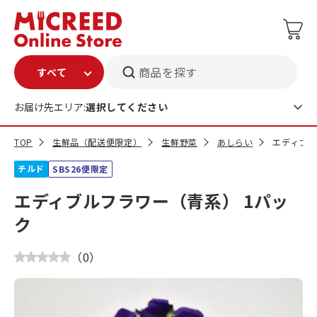
商品を探す
お届け先エリア:
選択してください
TOP
生鮮品（配送便限定）
生鮮野菜
あしらい
エディブル
チルド
SBS26便限定
エディブルフラワー（青系） 1パッ
ク
（
0
）