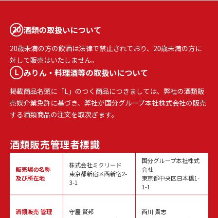
酒類の取扱いについて
20歳未満の方の飲酒は法律で禁止されており、20歳未満の方に
対して販売はいたしません。
みりん・料理酒等の取扱いについて
掲載商品名頭に「L」のつく商品につきましては、弊社の酒類販
売媒介業免許に基づき、弊社が国分グループ本社株式会社の販売
する酒類商品の注文を取次ぎます。
酒類販売
管理者標識
国分グループ本社株式
株式会社ミクリード
販売場の名称
会社
東京都新宿区西新宿2-
及び所在地
東京都中央区日本橋1-
3-1
1-1
酒類販売
管理
守屋 賢邦
西川 貴志