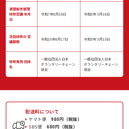
酒類販売管理
研修受講 年月
令和7年6月18日
令和6年 5月16日
日
次回研修の
受
令和10年6月17日
令和9年 5月15日
講期限
一般社団法人日本
一般社団法人日本
研修実施
団体
ボランタリーチェーン
ボランタリーチェーン
名
協会
協会
配送料について
ヤマト便
980円（税抜）
SBS便
680円（税抜）