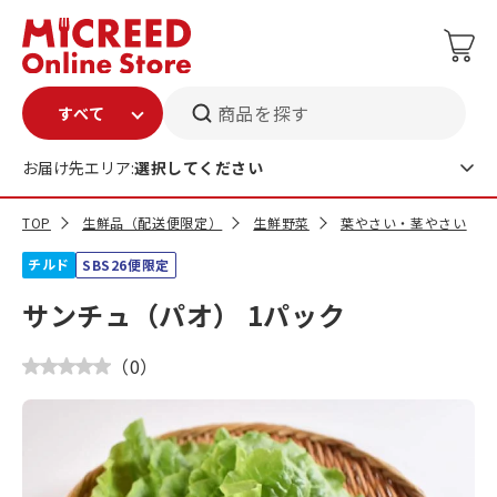
商品を探す
お届け先エリア:
選択してください
TOP
生鮮品（配送便限定）
生鮮野菜
葉やさい・茎やさい
チルド
SBS26便限定
サンチュ（パオ） 1パック
（
0
）