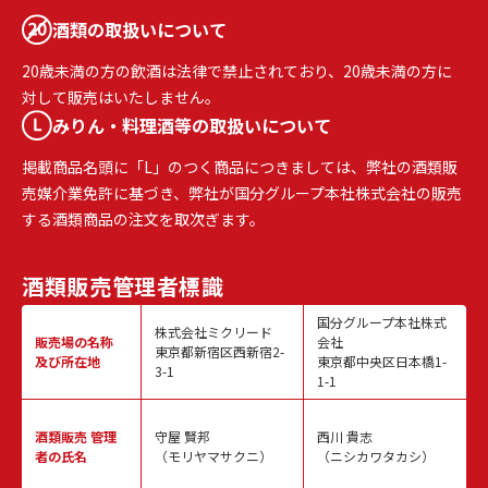
酒類の取扱いについて
20歳未満の方の飲酒は法律で禁止されており、20歳未満の方に
対して販売はいたしません。
みりん・料理酒等の取扱いについて
掲載商品名頭に「L」のつく商品につきましては、弊社の酒類販
売媒介業免許に基づき、弊社が国分グループ本社株式会社の販売
する酒類商品の注文を取次ぎます。
酒類販売
管理者標識
国分グループ本社株式
株式会社ミクリード
販売場の名称
会社
東京都新宿区西新宿2-
及び所在地
東京都中央区日本橋1-
3-1
1-1
酒類販売
管理
守屋 賢邦
西川 貴志
者の氏名
（モリヤマサクニ）
（ニシカワタカシ）