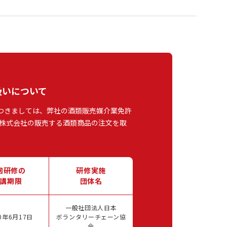
扱いについて
つきましては、弊社の酒類販売媒介業免許
株式会社の販売する酒類商品の注文を取
回研修の
研修実施
講期限
団体名
一般社団法人日本
0年6月17日
ボランタリーチェーン協
会