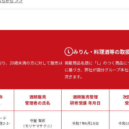
らから ＞＞
みりん・料理酒等の取
おり、20歳未満の方に対して販売は
掲載商品名頭に「L」のつく商品に
に基づき、弊社が国分グループ本社
次ぎます。
称
酒類販売
酒類販売管理
次
地
管理者の氏名
研修受講 年月日
受
ード
守屋 賢邦
2-3-
令和7年6月18日
令和1
（モリヤマサクニ）