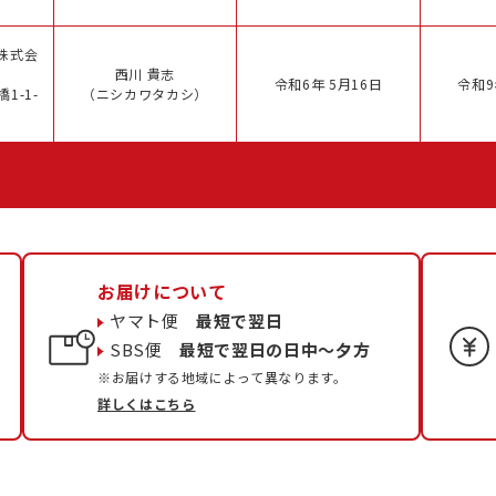
株式会
西川 貴志
令和6年 5月16日
令和9
1-1-
（ニシカワタカシ）
お届けについて
ヤマト便
最短で翌日
SBS便
最短で翌日の日中〜夕方
※お届けする地域によって異なります。
詳しくはこちら