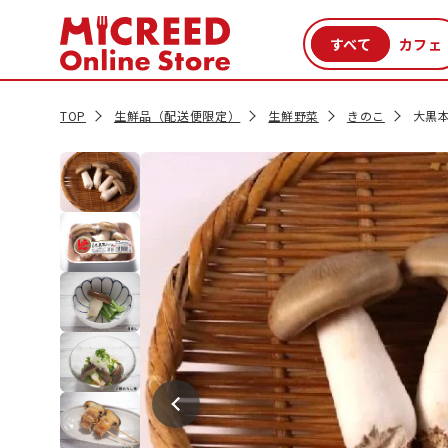
カテゴリから探す
新商品
セール品
クーポン
特集一覧
TOP
生鮮品（配送便限定）
生鮮野菜
きのこ
大黒本