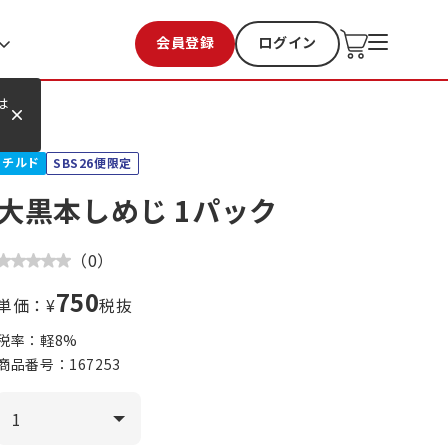
会員登録
ログイン
お気に入り
過去購入
は
チルド
SBS26便限定
大黒本しめじ 1パック
（
0
）
750
単価：¥
税抜
税率：軽
8
%
商品番号：
167253