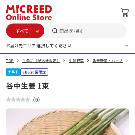
商品を探す
お届け先エリア:
選択してください
TOP
生鮮品（配送便限定）
生鮮野菜
香辛野菜・ハーブ
谷
チルド
SBS26便限定
谷中生姜 1束
（
0
）