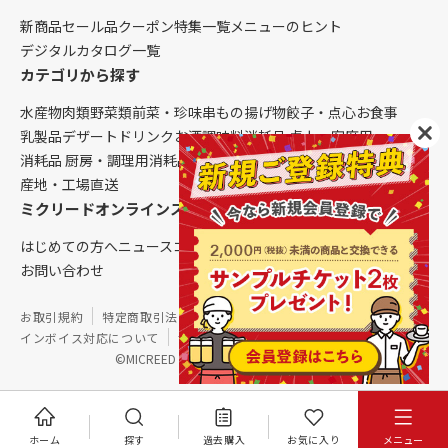
新商品
セール品
クーポン
特集一覧
メニューのヒント
デジタルカタログ一覧
カテゴリから探す
水産物
肉類
野菜類
前菜・珍味
串もの
揚げ物
餃子・点心
お食事
乳製品
デザート
ドリンク
お酒
調味料
消耗品 卓上・客席用
消耗品 厨房・調理用
消耗品 クレンリネス
生鮮品（配送便限定）
産地・工場直送
ミクリードオンラインストアについて
はじめての方へ
ニュース
コラム
ご利用ガイド
会社概要
お問い合わせ
お取引規約
特定商取引法に基づく表記
個人情報保護方針
インボイス対応について
サイトマップ
©MICREED CO.,LTD. All Rights Reserved.
ホーム
探す
過去購入
お気に入り
メニュー