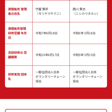
酒類販売
管理
守屋 賢邦
西川 貴志
者の氏名
（モリヤマサクニ）
（ニシカワタカシ）
酒類販売管理
研修受講 年月
令和7年6月18日
令和6年 5月16日
日
次回研修の
受
令和10年6月17日
令和9年 5月15日
講期限
一般社団法人日本
一般社団法人日本
研修実施
団体
ボランタリーチェーン
ボランタリーチェーン
名
協会
協会