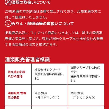
酒類の取扱いについて
20歳未満の方の飲酒は法律で禁止されており、20歳未満の方に
対して販売はいたしません。
みりん・料理酒等の取扱いについて
掲載商品名頭に「L」のつく商品につきましては、弊社の酒類販
売媒介業免許に基づき、弊社が国分グループ本社株式会社の販売
する酒類商品の注文を取次ぎます。
酒類販売
管理者標識
国分グループ本社株式
株式会社ミクリード
販売場の名称
会社
東京都新宿区西新宿2-
及び所在地
東京都中央区日本橋1-
3-1
1-1
酒類販売
管理
守屋 賢邦
西川 貴志
者の氏名
（モリヤマサクニ）
（ニシカワタカシ）