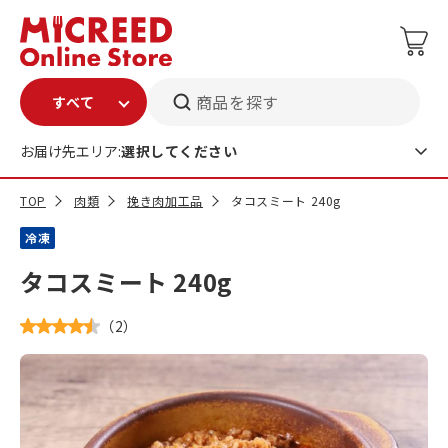
商品を探す
お届け先エリア:
選択してください
TOP
肉類
挽き肉加工品
タコスミート 240g
冷凍
タコスミート 240g
（
2
）