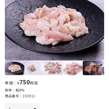
750
単価：¥
税抜
税率：軽
8
%
商品番号：
153911