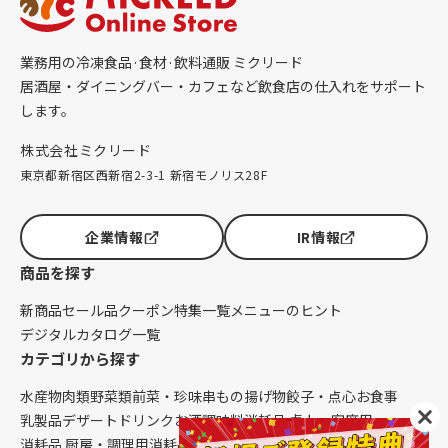
業務用の冷凍食品·食材·飲料通販 ミクリード
居酒屋・ダイニングバー・カフェなど飲食店の仕入れをサポート
します。
株式会社ミクリード
東京都新宿区西新宿2-3-1 新宿モノリス28F
企業情報
IR情報
商品を探す
新商品
セール品
クーポン
特集一覧
メニューのヒント
デジタルカタログ一覧
カテゴリから探す
水産物
肉類
野菜類
前菜・珍味
串もの
揚げ物
餃子・点心
お食事
乳製品
デザート
ドリンク
お酒
調味料
消耗品 卓上・客席用
消耗品 厨房・調理用
消耗品 クレンリネス
生鮮品（配送便限定）