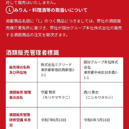
対して販売はいたしません。
みりん・料理酒等の取扱いについて
掲載商品名頭に「L」のつく商品につきましては、弊社の酒類販
売媒介業免許に基づき、弊社が国分グループ本社株式会社の販売
する酒類商品の注文を取次ぎます。
酒類販売
管理者標識
国分グループ本社株式
株式会社ミクリード
販売場の名称
会社
東京都新宿区西新宿2-
及び所在地
東京都中央区日本橋1-
3-1
1-1
酒類販売
管理
守屋 賢邦
西川 貴志
者の氏名
（モリヤマサクニ）
（ニシカワタカシ）
酒類販売管理
研修受講 年月
令和7年6月18日
令和6年 5月16日
日