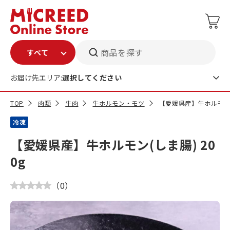
商品を探す
お届け先エリア:
選択してください
TOP
肉類
牛肉
牛ホルモン・モツ
【愛媛県産】牛ホルモン(し
冷凍
【愛媛県産】牛ホルモン(しま腸) 20
0g
（
0
）