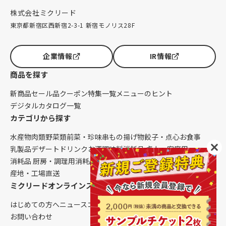
株式会社ミクリード
東京都新宿区西新宿2-3-1 新宿モノリス28F
企業情報
IR情報
商品を探す
新商品
セール品
クーポン
特集一覧
メニューのヒント
デジタルカタログ一覧
カテゴリから探す
水産物
肉類
野菜類
前菜・珍味
串もの
揚げ物
餃子・点心
お食事
乳製品
デザート
ドリンク
お酒
調味料
消耗品 卓上・客席用
消耗品 厨房・調理用
消耗品 クレンリネス
生鮮品（配送便限定）
産地・工場直送
ミクリードオンラインストアについて
はじめての方へ
ニュース
コラム
ご利用ガイド
会社概要
お問い合わせ