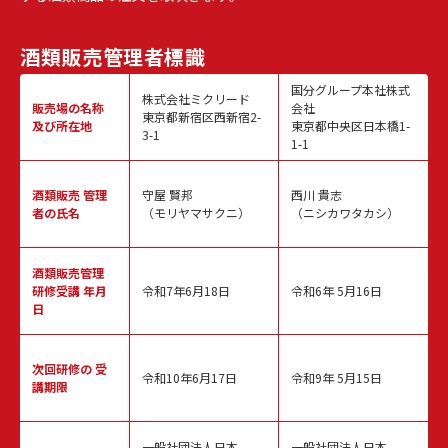
酒類販売
管理者標識
国分グループ本社株式
株式会社ミクリード
販売場の名称
会社
東京都新宿区西新宿2-
及び所在地
東京都中央区日本橋1-
3-1
1-1
酒類販売
管理
守屋 賢邦
西川 貴志
者の氏名
（モリヤマサクニ）
（ニシカワタカシ）
酒類販売管理
研修受講 年月
令和7年6月18日
令和6年 5月16日
日
次回研修の
受
令和10年6月17日
令和9年 5月15日
講期限
一般社団法人日本
一般社団法人日本