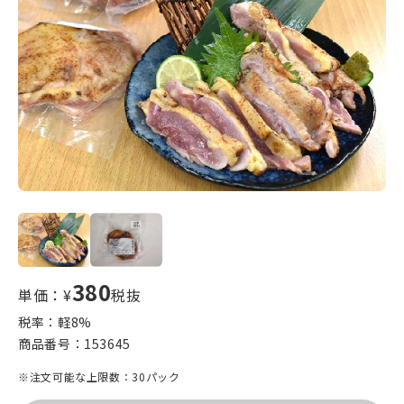
380
単価：¥
税抜
税率：軽
8
%
商品番号：
153645
※注文可能な上限数：30パック