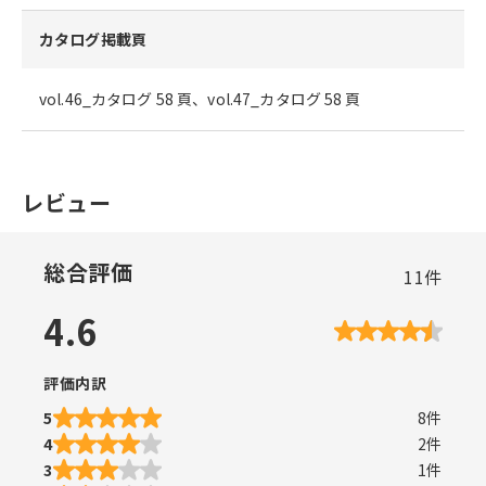
カタログ掲載頁
vol.46_カタログ 58 頁、vol.47_カタログ 58 頁
レビュー
総合評価
11
件
4.6
評価内訳
5
8
件
4
2
件
3
1
件