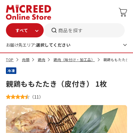
商品を探す
お届け先エリア:
選択してください
TOP
肉類
鶏肉
鶏肉（味付け・加工品）
親鶏ももたたき（
冷凍
親鶏ももたたき（皮付き） 1枚
（
11
）