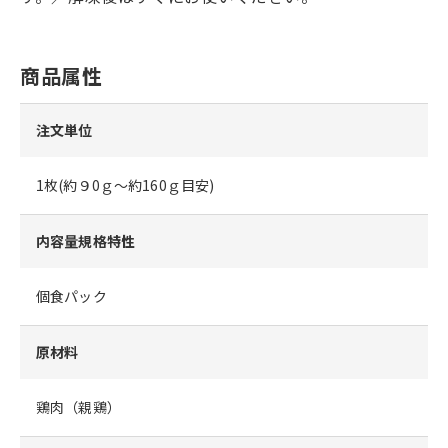
商品属性
注文単位
1枚(約９0ｇ～約160ｇ目安)
内容量規格特性
個食パック
原材料
鶏肉（親鶏）