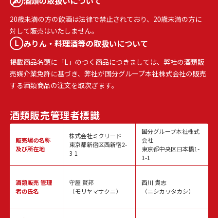
酒類の取扱いについて
20歳未満の方の飲酒は法律で禁止されており、20歳未満の方に
対して販売はいたしません。
みりん・料理酒等の取扱いについて
掲載商品名頭に「L」のつく商品につきましては、弊社の酒類販
売媒介業免許に基づき、弊社が国分グループ本社株式会社の販売
する酒類商品の注文を取次ぎます。
酒類販売
管理者標識
国分グループ本社株式
株式会社ミクリード
販売場の名称
会社
東京都新宿区西新宿2-
及び所在地
東京都中央区日本橋1-
3-1
1-1
酒類販売
管理
守屋 賢邦
西川 貴志
者の氏名
（モリヤマサクニ）
（ニシカワタカシ）