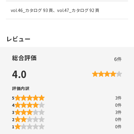
vol.46_カタログ 93 頁、vol.47_カタログ 92 頁
レビュー
総合評価
6
件
4.0
評価内訳
5
3
件
4
0
件
3
3
件
2
0
件
1
0
件