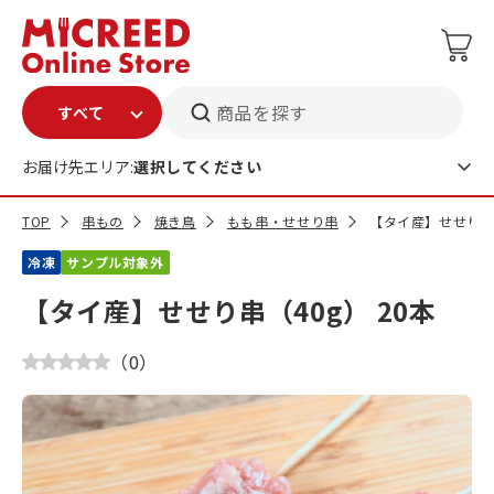
商品を探す
お届け先エリア:
選択してください
TOP
串もの
焼き鳥
もも串・せせり串
【タイ産】せせり串（
冷凍
サンプル対象外
【タイ産】せせり串（40g） 20本
（
0
）