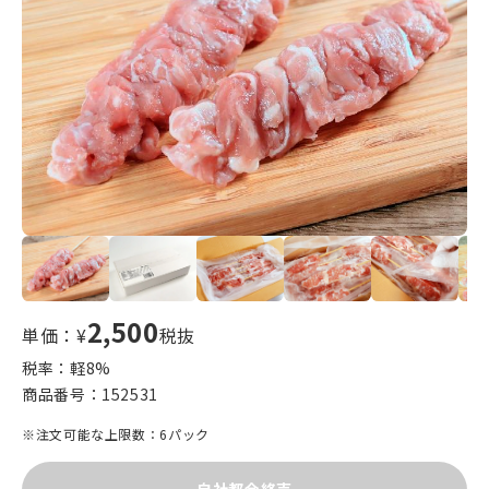
2,500
単価：¥
税抜
税率：軽
8
%
商品番号：
152531
※注文可能な上限数：6パック