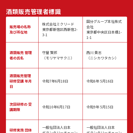
酒類販売
管理者標識
国分グループ本社株式
株式会社ミクリード
販売場の名称
会社
東京都新宿区西新宿2-
及び所在地
東京都中央区日本橋1-
3-1
1-1
酒類販売
管理
守屋 賢邦
西川 貴志
者の氏名
（モリヤマサクニ）
（ニシカワタカシ）
酒類販売管理
研修受講 年月
令和7年6月18日
令和6年 5月16日
日
次回研修の
受
令和10年6月17日
令和9年 5月15日
講期限
一般社団法人日本
一般社団法人日本
研修実施
団体
ボランタリーチェーン
ボランタリーチェーン