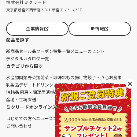
株式会社ミクリード
東京都新宿区西新宿2-3-1 新宿モノリス28F
企業情報
IR情報
商品を探す
新商品
セール品
クーポン
特集一覧
メニューのヒント
デジタルカタログ一覧
カテゴリから探す
水産物
肉類
野菜類
前菜・珍味
串もの
揚げ物
餃子・点心
お食事
乳製品
デザート
ドリンク
お酒
調味料
消耗品 卓上・客席用
消耗品 厨房・調理用
消耗品 クレンリネス
生鮮品（配送便限定）
産地・工場直送
ミクリードオンラインストアについて
はじめての方へ
ニュース
コラム
ご利用ガイド
会社概要
お問い合わせ