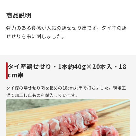
商品説明
弾力のある食感が人気の鶏せせり串です。タイ産の鶏
せせりを串に刺しました。
タイ産鶏せせり・1本約40g×20本入・18
cm串
タイ産の鶏せせり肉を長めの18cm丸串で打ちました。現地工
場で加工したものを輸入しています。