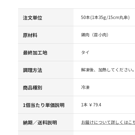
注文単位
50本(1本35g/15cm丸串)
原材料
鶏肉（首小肉）
最終加工地
タイ
調理方法
解凍後、加熱してください
商品種別
冷凍
1個当たり単価説明
1本 ￥79.4
納期／送料説明
お届けについて詳しくはこち