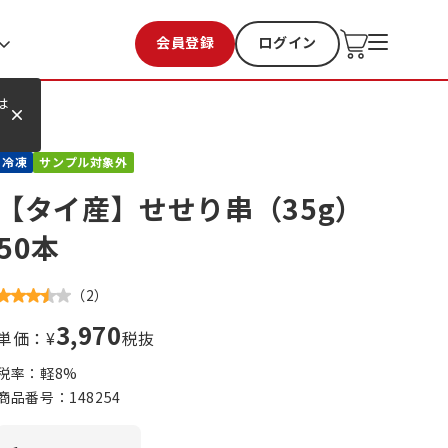
会員登録
ログイン
お気に入り
過去購入
は
冷凍
サンプル対象外
【タイ産】せせり串（35g）
50本
（
2
）
3,970
単価：¥
税抜
税率：軽
8
%
商品番号：
148254