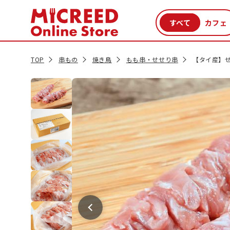
カテゴリから探す
新商品
セール品
クーポン
特集一覧
TOP
串もの
焼き鳥
もも串・せせり串
【タイ産】せ