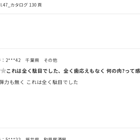
ol.47_カタログ 130 頁
号：
2***42
千葉県
その他
これは全く駄目でした、全く歯応えもなく 何の肉?って
弾力も無く これは全く駄目でした
号：
5***22
福井県
和風居酒屋