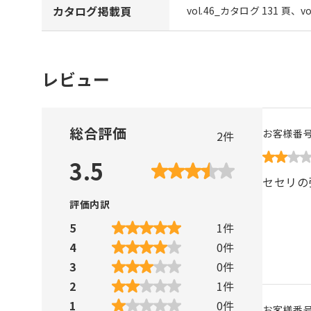
カタログ掲載頁
vol.46_カタログ 131 頁、v
レビュー
総合評価
お客様番
2
件
3.5
セセリの
評価内訳
5
1
件
4
0
件
3
0
件
2
1
件
1
0
件
お客様番