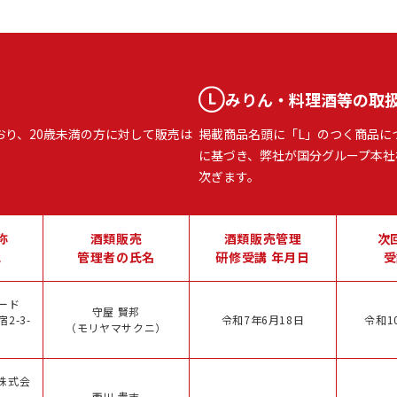
みりん・料理酒等の取
おり、20歳未満の方に対して販売は
掲載商品名頭に「L」のつく商品に
に基づき、弊社が国分グループ本社
次ぎます。
称
酒類販売
酒類販売管理
次
地
管理者の氏名
研修受講 年月日
受
ード
守屋 賢邦
2-3-
令和7年6月18日
令和1
（モリヤマサクニ）
株式会
西川 貴志