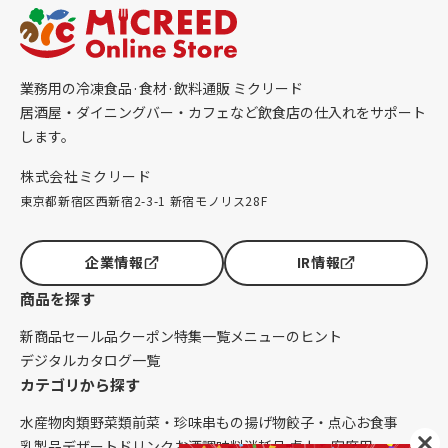
業務用の冷凍食品·食材·飲料通販 ミクリード
居酒屋・ダイニングバー・カフェなど飲食店の仕入れをサポート
します。
株式会社ミクリード
東京都新宿区西新宿2-3-1 新宿モノリス28F
企業情報
IR情報
商品を探す
新商品
セール品
クーポン
特集一覧
メニューのヒント
デジタルカタログ一覧
カテゴリから探す
水産物
肉類
野菜類
前菜・珍味
串もの
揚げ物
餃子・点心
お食事
乳製品
デザート
ドリンク
お酒
調味料
消耗品 卓上・客席用