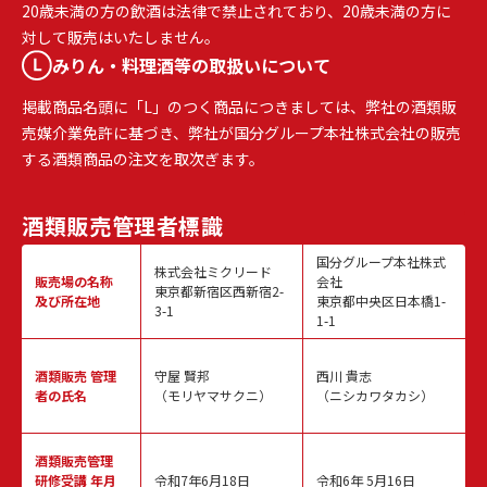
20歳未満の方の飲酒は法律で禁止されており、20歳未満の方に
対して販売はいたしません。
みりん・料理酒等の取扱いについて
掲載商品名頭に「L」のつく商品につきましては、弊社の酒類販
売媒介業免許に基づき、弊社が国分グループ本社株式会社の販売
する酒類商品の注文を取次ぎます。
酒類販売
管理者標識
国分グループ本社株式
株式会社ミクリード
販売場の名称
会社
東京都新宿区西新宿2-
及び所在地
東京都中央区日本橋1-
3-1
1-1
酒類販売
管理
守屋 賢邦
西川 貴志
者の氏名
（モリヤマサクニ）
（ニシカワタカシ）
酒類販売管理
研修受講 年月
令和7年6月18日
令和6年 5月16日