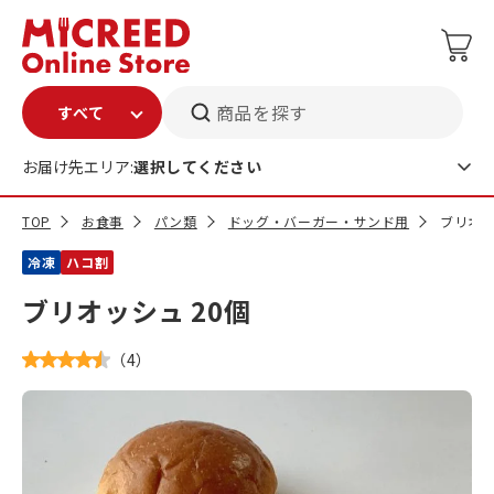
商品を探す
お届け先エリア:
選択してください
TOP
お食事
パン類
ドッグ・バーガー・サンド用
ブリオッ
冷凍
ハコ割
ブリオッシュ 20個
（
4
）