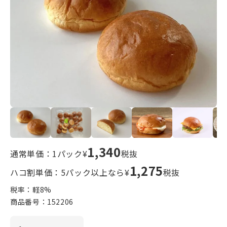
1,340
通常単価：1パック¥
税抜
1,275
ハコ割単価：5パック以上なら¥
税抜
税率：軽
8
%
商品番号：
152206