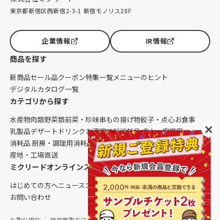
東京都新宿区西新宿2-3-1 新宿モノリス28F
企業情報
IR情報
商品を探す
新商品
セール品
クーポン
特集一覧
メニューのヒント
デジタルカタログ一覧
カテゴリから探す
水産物
肉類
野菜類
前菜・珍味
串もの
揚げ物
餃子・点心
お食事
乳製品
デザート
ドリンク
お酒
調味料
消耗品 卓上・客席用
消耗品 厨房・調理用
消耗品 クレンリネス
生鮮品（配送便限定）
産地・工場直送
ミクリードオンラインストアについて
はじめての方へ
ニュース
コラム
ご利用ガイド
会社概要
お問い合わせ
お取引規約
特定商取引法に基づく表記
個人情報保護方針