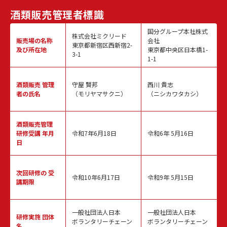
酒類販売
管理者標識
国分グループ本社株式
株式会社ミクリード
販売場の名称
会社
東京都新宿区西新宿2-
及び所在地
東京都中央区日本橋1-
3-1
1-1
酒類販売
管理
守屋 賢邦
西川 貴志
者の氏名
（モリヤマサクニ）
（ニシカワタカシ）
酒類販売管理
研修受講 年月
令和7年6月18日
令和6年 5月16日
日
次回研修の
受
令和10年6月17日
令和9年 5月15日
講期限
一般社団法人日本
一般社団法人日本
研修実施
団体
ボランタリーチェーン
ボランタリーチェーン
名