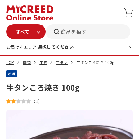
商品を探す
お届け先エリア:
選択してください
TOP
肉類
牛肉
牛タン
牛タンころ焼き 100g
冷凍
牛タンころ焼き 100g
（
1
）