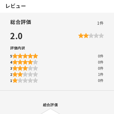
レビュー
総合評価
1
件
2.0
評価内訳
5
0
件
4
0
件
3
0
件
2
1
件
1
0
件