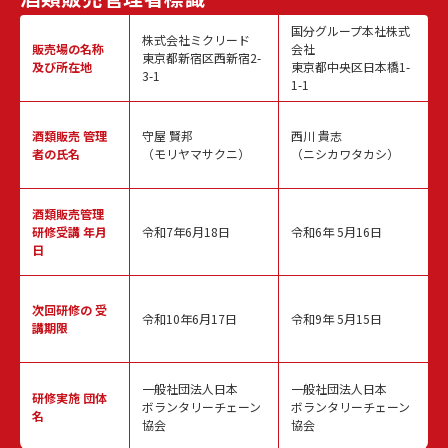
国分グループ本社株式
株式会社ミクリード
販売場の名称
会社
東京都新宿区西新宿2-
及び所在地
東京都中央区日本橋1-
3-1
1-1
酒類販売
管理
守屋 賢邦
西川 貴志
者の氏名
（モリヤマサクニ）
（ニシカワタカシ）
酒類販売管理
研修受講 年月
令和7年6月18日
令和6年 5月16日
日
次回研修の
受
令和10年6月17日
令和9年 5月15日
講期限
一般社団法人日本
一般社団法人日本
研修実施
団体
ボランタリーチェーン
ボランタリーチェーン
名
協会
協会