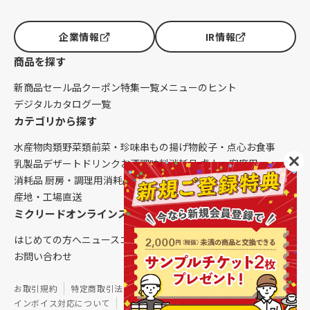
企業情報
IR情報
商品を探す
新商品
セール品
クーポン
特集一覧
メニューのヒント
デジタルカタログ一覧
カテゴリから探す
水産物
肉類
野菜類
前菜・珍味
串もの
揚げ物
餃子・点心
お食事
乳製品
デザート
ドリンク
お酒
調味料
消耗品 卓上・客席用
消耗品 厨房・調理用
消耗品 クレンリネス
生鮮品（配送便限定）
産地・工場直送
ミクリードオンラインストアについて
はじめての方へ
ニュース
コラム
ご利用ガイド
会社概要
お問い合わせ
お取引規約
特定商取引法に基づく表記
個人情報保護方針
インボイス対応について
サイトマップ