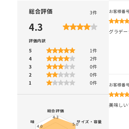
総合評価
お客様番
3
件
4.3
グラデー
評価内訳
5
1
件
4
2
件
3
0
件
2
0
件
1
0
件
お客様番
美味しい