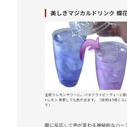
美しきマジカルドリンク 蝶
生絞りレモンサワーに。バタフライピーティー1:酎
+レモン 希釈しても色が出ます。（目安は5倍くら
で）
酸に反応して色が変わる神秘的なハー