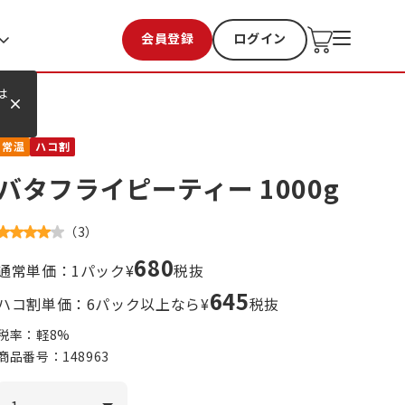
会員登録
ログイン
お気に入り
過去購入
は
常温
ハコ割
バタフライピーティー 1000g
（
3
）
680
通常単価：1パック¥
税抜
645
ハコ割単価：6パック以上なら¥
税抜
税率：軽
8
%
商品番号：
148963