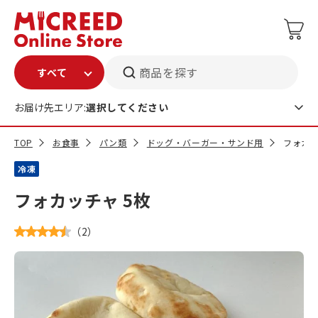
商品を探す
お届け先エリア:
選択してください
TOP
お食事
パン類
ドッグ・バーガー・サンド用
フォカッ
冷凍
フォカッチャ 5枚
（
2
）