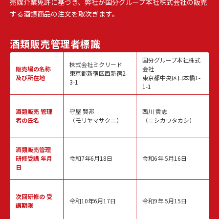
売媒介業免許に基づき、弊社が国分グループ本社株式会社の販売
する酒類商品の注文を取次ぎます。
酒類販売
管理者標識
国分グループ本社株式
株式会社ミクリード
販売場の名称
会社
東京都新宿区西新宿2-
及び所在地
東京都中央区日本橋1-
3-1
1-1
酒類販売
管理
守屋 賢邦
西川 貴志
者の氏名
（モリヤマサクニ）
（ニシカワタカシ）
酒類販売管理
研修受講 年月
令和7年6月18日
令和6年 5月16日
日
次回研修の
受
令和10年6月17日
令和9年 5月15日
講期限