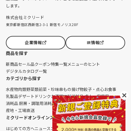
します。
株式会社ミクリード
東京都新宿区西新宿2-3-1 新宿モノリス28F
企業情報
IR情報
商品を探す
新商品
セール品
クーポン
特集一覧
メニューのヒント
デジタルカタログ一覧
カテゴリから探す
水産物
肉類
野菜類
前菜・珍味
串もの
揚げ物
餃子・点心
お食事
乳製品
デザート
ドリンク
お酒
調味料
消耗品 卓上・客席用
消耗品 厨房・調理用
消耗品 クレンリネス
生鮮品（配送便限定）
産地・工場直送
ミクリードオンラインストアについて
はじめての方へ
ニュース
コラム
ご利用ガイド
会社概要