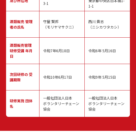
及び所在地
東京都中央区日本橋1-
3-1
1-1
酒類販売
管理
守屋 賢邦
西川 貴志
者の氏名
（モリヤマサクニ）
（ニシカワタカシ）
酒類販売管理
研修受講 年月
令和7年6月18日
令和6年 5月16日
日
次回研修の
受
令和10年6月17日
令和9年 5月15日
講期限
一般社団法人日本
一般社団法人日本
研修実施
団体
ボランタリーチェーン
ボランタリーチェーン
名
協会
協会