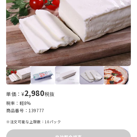
2,980
単価：¥
税抜
税率：軽
8
%
商品番号：
139777
※注文可能な上限数：10パック