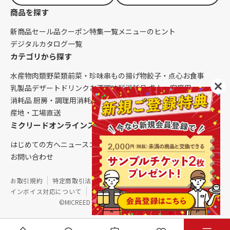
商品を探す
新商品
セール品
クーポン
特集一覧
メニューのヒント
デジタルカタログ一覧
カテゴリから探す
水産物
肉類
野菜類
前菜・珍味
串もの
揚げ物
餃子・点心
お食事
乳製品
デザート
ドリンク
お酒
調味料
消耗品 卓上・客席用
消耗品 厨房・調理用
消耗品 クレンリネス
生鮮品（配送便限定）
産地・工場直送
ミクリードオンラインストアについて
はじめての方へ
ニュース
コラム
ご利用ガイド
会社概要
お問い合わせ
お取引規約
特定商取引法に基づく表記
個人情報保護方針
インボイス対応について
サイトマップ
©MICREED CO.,LTD. All Rights Reserved.