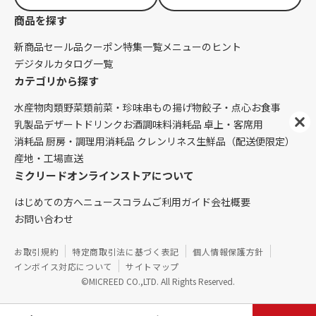
商品を探す
新商品
セール品
クーポン
特集一覧
メニューのヒント
デジタルカタログ一覧
カテゴリから探す
水産物
肉類
野菜類
前菜・珍味
串もの
揚げ物
餃子・点心
お食事
乳製品
デザート
ドリンク
お酒
調味料
消耗品 卓上・客席用
消耗品 厨房・調理用
消耗品 クレンリネス
生鮮品（配送便限定）
産地・工場直送
ミクリードオンラインストアについて
はじめての方へ
ニュース
コラム
ご利用ガイド
会社概要
お問い合わせ
お取引規約
特定商取引法に基づく表記
個人情報保護方針
インボイス対応について
サイトマップ
©MICREED CO.,LTD. All Rights Reserved.