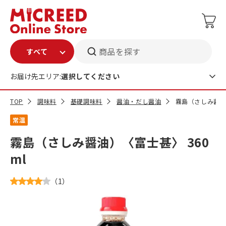
商品を探す
お届け先エリア:
選択してください
TOP
調味料
基礎調味料
醤油・だし醤油
霧島（さしみ醤油）
常温
霧島（さしみ醤油）〈富士甚〉 360
ml
（
1
）