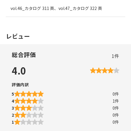
vol.46_カタログ 311 頁、vol.47_カタログ 322 頁
レビュー
総合評価
1
件
4.0
評価内訳
5
0
件
4
1
件
3
0
件
2
0
件
1
0
件