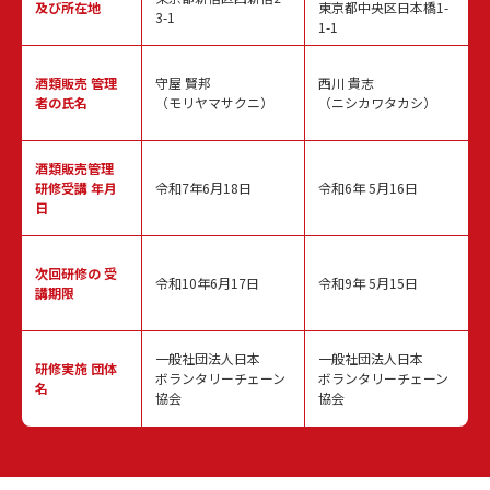
及び所在地
東京都中央区日本橋1-
3-1
1-1
酒類販売
管理
守屋 賢邦
西川 貴志
者の氏名
（モリヤマサクニ）
（ニシカワタカシ）
酒類販売管理
研修受講 年月
令和7年6月18日
令和6年 5月16日
日
次回研修の
受
令和10年6月17日
令和9年 5月15日
講期限
一般社団法人日本
一般社団法人日本
研修実施
団体
ボランタリーチェーン
ボランタリーチェーン
名
協会
協会