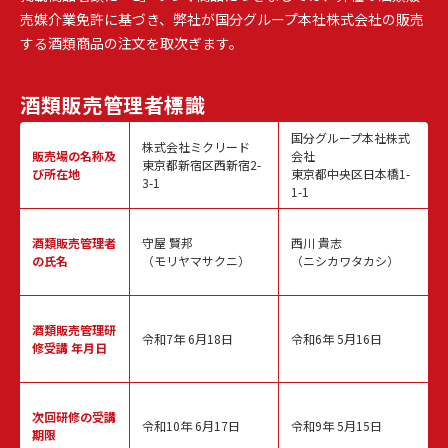
売媒介業免許に基づき、弊社が国分グループ本社株式会社の販売
する酒類商品の注文を取次ぎます。
酒類販売
管理者標識
国分グループ本社株式
株式会社ミクリード
販売場の名称
及
会社
東京都新宿区西新宿2-
び所在地
東京都中央区日本橋1-
3-1
1-1
酒類販売
管理者
守屋 賢邦
西川 貴志
の氏名
（モリヤマサクニ）
（ニシカワタカシ）
酒類販売管理
研
令和7年 6月18日
令和6年 5月16日
修受講 年月日
次回研修の
受講
令和10年 6月17日
令和9年 5月15日
期限