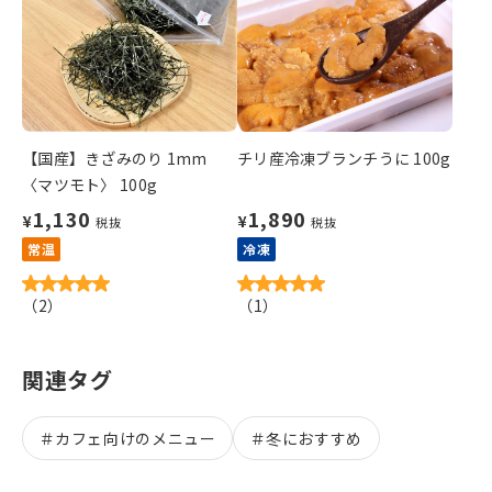
【国産】きざみのり 1mm
チリ産冷凍ブランチうに 100g
〈マツモト〉 100g
1,130
1,890
¥
¥
税抜
税抜
常温
冷凍
（
2
）
（
1
）
関連タグ
＃
カフェ向けのメニュー
＃
冬におすすめ