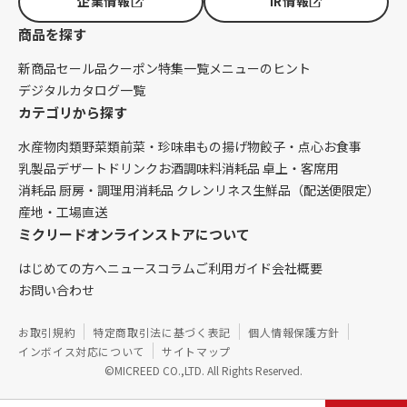
企業情報
IR情報
商品を探す
新商品
セール品
クーポン
特集一覧
メニューのヒント
デジタルカタログ一覧
カテゴリから探す
水産物
肉類
野菜類
前菜・珍味
串もの
揚げ物
餃子・点心
お食事
乳製品
デザート
ドリンク
お酒
調味料
消耗品 卓上・客席用
消耗品 厨房・調理用
消耗品 クレンリネス
生鮮品（配送便限定）
産地・工場直送
ミクリードオンラインストアについて
はじめての方へ
ニュース
コラム
ご利用ガイド
会社概要
お問い合わせ
お取引規約
特定商取引法に基づく表記
個人情報保護方針
インボイス対応について
サイトマップ
©MICREED CO.,LTD. All Rights Reserved.