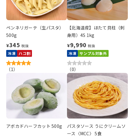
ペンネリガーテ（生パスタ）
【北海道産】ほたて貝柱（刺
500g
身用）4S 1kg
345
9,990
¥
¥
税抜
税抜
冷凍
ハコ割
冷凍
サンプル対象外
（
1
）
（
0
）
アボカドハーフカット 500g
パスタソース うにクリームソ
ース〈MCC〉 5食