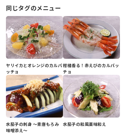
同じタグのメニュー
ヤリイカとオレンジのカルパ
柑橘香る！赤えびのカルパッ
ッチョ
チョ
水茄子の刺身 ～青唐もろみ
水茄子の和風薬味和え
味噌添え～