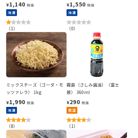
1,140
1,550
¥
¥
税抜
税抜
冷凍
冷凍
（
1
）
（
0
）
ミックスチーズ（ゴーダ・モ
霧島（さしみ醤油）〈富士
ッツァレラ） 1kg
甚〉 360ml
1,990
290
¥
¥
税抜
税抜
冷凍
常温
（
8
）
（
1
）