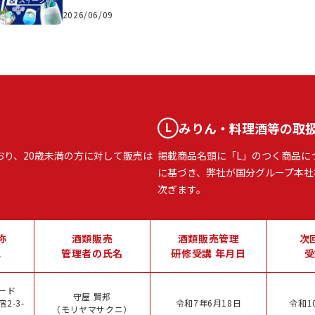
2026/06/09
みりん・料理酒等の取
おり、20歳未満の方に対して販売は
掲載商品名頭に「L」のつく商品に
に基づき、弊社が国分グループ本社
次ぎます。
称
酒類販売
酒類販売管理
次
地
管理者の氏名
研修受講 年月日
受
ード
守屋 賢邦
2-3-
令和7年6月18日
令和1
（モリヤマサクニ）