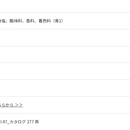
食塩、酸味料、香料、着色料（青1）
らから ＞＞
ol.47_カタログ 277 頁