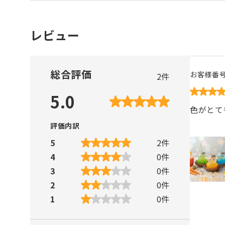
レビュー
総合評価
お客様番
2
件
5.0
色がとて
評価内訳
5
2
件
4
0
件
3
0
件
2
0
件
1
0
件