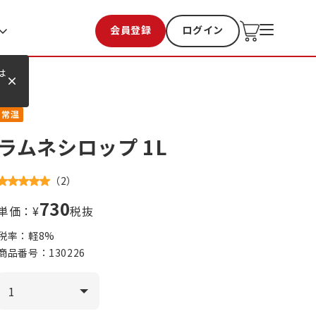
会員登録
ログイン
お気に入り
過去購入
は
常温
ラムネシロップ 1L
（
2
）
730
単価：¥
税抜
税率：軽
8
%
商品番号：
130226