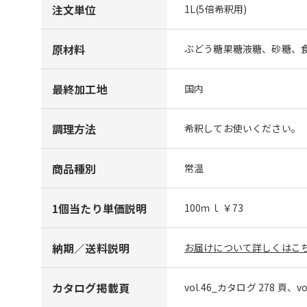
注文単位
1L(5倍希釈用)
原材料
ぶどう糖果糖液糖、砂糖、
最終加工地
国内
調理方法
希釈してお使いください。
商品種別
常温
1個当たり単価説明
100ｍｌ ￥73
納期／送料説明
お届けについて詳しくはこち
カタログ掲載頁
vol.46_カタログ 278 頁、v