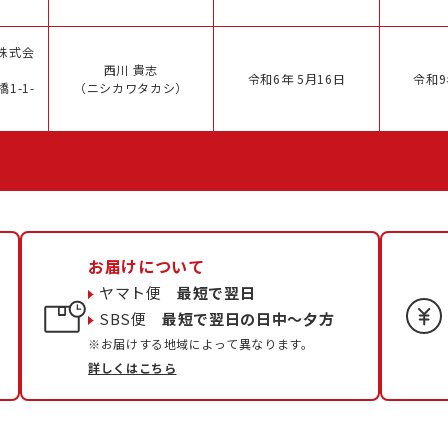
株式会
西川 貴志
令和6年 5月16日
令和9
1-1-
（ニシカワタカシ）
お届けについて
ヤマト便
最短で翌日
SBS便
最短で翌日の日中〜夕方
※お届けする地域によって異なります。
詳しくはこちら