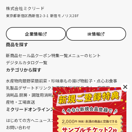
株式会社ミクリード
東京都新宿区西新宿2-3-1 新宿モノリス28F
企業情報
IR情報
商品を探す
新商品
セール品
クーポン
特集一覧
メニューのヒント
デジタルカタログ一覧
カテゴリから探す
水産物
肉類
野菜類
前菜・珍味
串もの
揚げ物
餃子・点心
お食事
乳製品
デザート
ドリンク
お酒
調味料
消耗品 卓上・客席用
消耗品 厨房・調理用
消耗品 クレンリネス
生鮮品（配送便限定）
産地・工場直送
ミクリードオンラインストアについて
はじめての方へ
ニュース
コラム
ご利用ガイド
会社概要
お問い合わせ