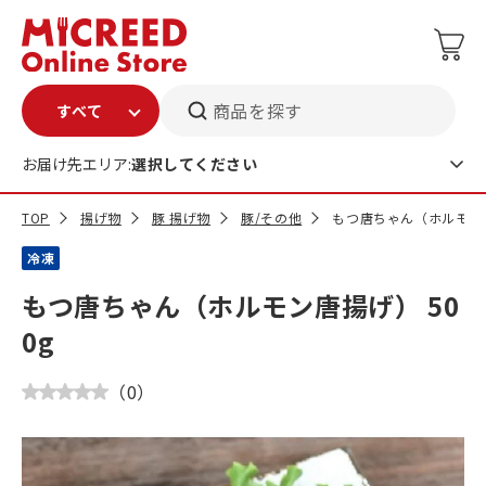
商品を探す
お届け先エリア:
選択してください
TOP
揚げ物
豚 揚げ物
豚/その他
もつ唐ちゃん（ホルモン唐
冷凍
もつ唐ちゃん（ホルモン唐揚げ） 50
0g
（
0
）