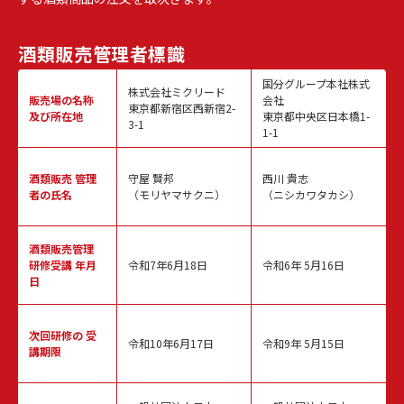
酒類販売
管理者標識
国分グループ本社株式
株式会社ミクリード
販売場の名称
会社
東京都新宿区西新宿2-
及び所在地
東京都中央区日本橋1-
3-1
1-1
酒類販売
管理
守屋 賢邦
西川 貴志
者の氏名
（モリヤマサクニ）
（ニシカワタカシ）
酒類販売管理
研修受講 年月
令和7年6月18日
令和6年 5月16日
日
次回研修の
受
令和10年6月17日
令和9年 5月15日
講期限