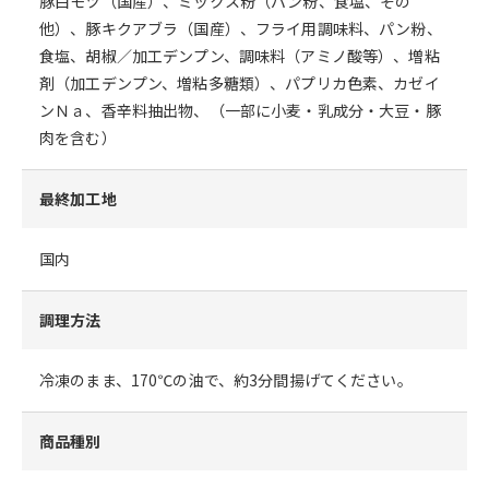
豚白モツ（国産）、ミックス粉（パン粉、食塩、その
他）、豚キクアブラ（国産）、フライ用調味料、パン粉、
食塩、胡椒／加工デンプン、調味料（アミノ酸等）、増粘
剤（加工デンプン、増粘多糖類）、パプリカ色素、カゼイ
ンＮａ、香辛料抽出物、（一部に小麦・乳成分・大豆・豚
肉を含む）
最終加工地
国内
調理方法
冷凍のまま、170℃の油で、約3分間揚げてください。
商品種別