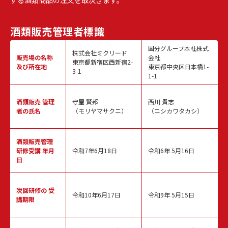
する酒類商品の注文を取次ぎます。
酒類販売
管理者標識
国分グループ本社株式
株式会社ミクリード
販売場の名称
会社
東京都新宿区西新宿2-
及び所在地
東京都中央区日本橋1-
3-1
1-1
酒類販売
管理
守屋 賢邦
西川 貴志
者の氏名
（モリヤマサクニ）
（ニシカワタカシ）
酒類販売管理
研修受講 年月
令和7年6月18日
令和6年 5月16日
日
次回研修の
受
令和10年6月17日
令和9年 5月15日
講期限