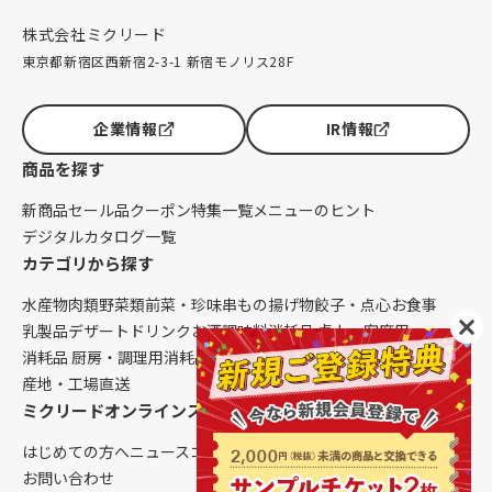
株式会社ミクリード
東京都新宿区西新宿2-3-1 新宿モノリス28F
企業情報
IR情報
商品を探す
新商品
セール品
クーポン
特集一覧
メニューのヒント
デジタルカタログ一覧
カテゴリから探す
水産物
肉類
野菜類
前菜・珍味
串もの
揚げ物
餃子・点心
お食事
乳製品
デザート
ドリンク
お酒
調味料
消耗品 卓上・客席用
消耗品 厨房・調理用
消耗品 クレンリネス
生鮮品（配送便限定）
産地・工場直送
ミクリードオンラインストアについて
はじめての方へ
ニュース
コラム
ご利用ガイド
会社概要
お問い合わせ