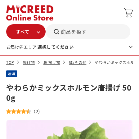
商品を探す
お届け先エリア:
選択してください
TOP
揚げ物
豚 揚げ物
豚/その他
やわらかミックスホルモン
冷凍
やわらかミックスホルモン唐揚げ 50
0g
（
2
）