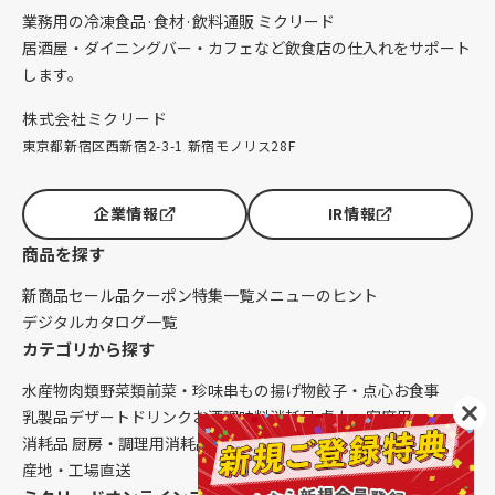
業務用の冷凍食品·食材·飲料通販 ミクリード
居酒屋・ダイニングバー・カフェなど飲食店の仕入れをサポート
します。
株式会社ミクリード
東京都新宿区西新宿2-3-1 新宿モノリス28F
企業情報
IR情報
商品を探す
新商品
セール品
クーポン
特集一覧
メニューのヒント
デジタルカタログ一覧
カテゴリから探す
水産物
肉類
野菜類
前菜・珍味
串もの
揚げ物
餃子・点心
お食事
乳製品
デザート
ドリンク
お酒
調味料
消耗品 卓上・客席用
消耗品 厨房・調理用
消耗品 クレンリネス
生鮮品（配送便限定）
産地・工場直送