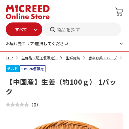
商品を探す
お届け先エリア:
選択してください
TOP
生鮮品（配送便限定）
生鮮野菜
香辛野菜・ハーブ
【
チルド
SBS26便限定
【中国産】生姜（約100ｇ） 1パッ
ク
（
0
）