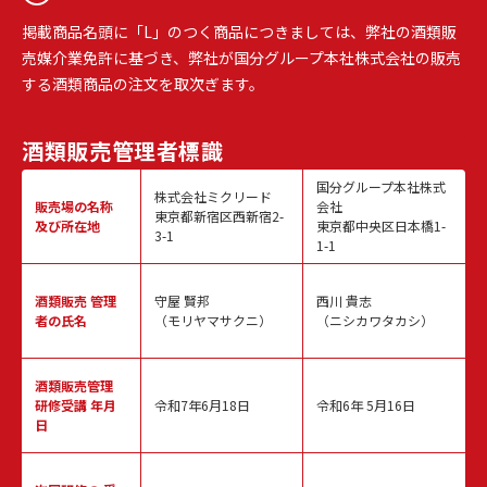
掲載商品名頭に「L」のつく商品につきましては、弊社の酒類販
売媒介業免許に基づき、弊社が国分グループ本社株式会社の販売
する酒類商品の注文を取次ぎます。
酒類販売
管理者標識
国分グループ本社株式
株式会社ミクリード
販売場の名称
会社
東京都新宿区西新宿2-
及び所在地
東京都中央区日本橋1-
3-1
1-1
酒類販売
管理
守屋 賢邦
西川 貴志
者の氏名
（モリヤマサクニ）
（ニシカワタカシ）
酒類販売管理
研修受講 年月
令和7年6月18日
令和6年 5月16日
日