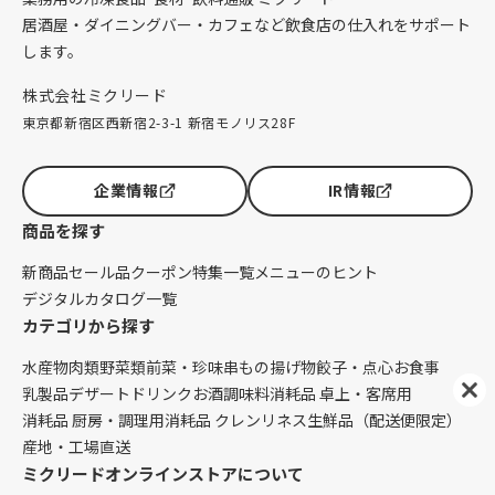
居酒屋・ダイニングバー・カフェなど飲食店の仕入れをサポート
します。
株式会社ミクリード
東京都新宿区西新宿2-3-1 新宿モノリス28F
企業情報
IR情報
商品を探す
新商品
セール品
クーポン
特集一覧
メニューのヒント
デジタルカタログ一覧
カテゴリから探す
水産物
肉類
野菜類
前菜・珍味
串もの
揚げ物
餃子・点心
お食事
乳製品
デザート
ドリンク
お酒
調味料
消耗品 卓上・客席用
消耗品 厨房・調理用
消耗品 クレンリネス
生鮮品（配送便限定）
産地・工場直送
ミクリードオンラインストアについて