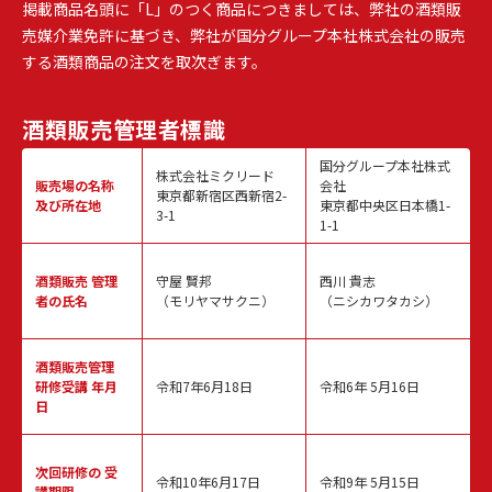
掲載商品名頭に「L」のつく商品につきましては、弊社の酒類販
売媒介業免許に基づき、弊社が国分グループ本社株式会社の販売
する酒類商品の注文を取次ぎます。
酒類販売
管理者標識
国分グループ本社株式
株式会社ミクリード
販売場の名称
会社
東京都新宿区西新宿2-
及び所在地
東京都中央区日本橋1-
3-1
1-1
酒類販売
管理
守屋 賢邦
西川 貴志
者の氏名
（モリヤマサクニ）
（ニシカワタカシ）
酒類販売管理
研修受講 年月
令和7年6月18日
令和6年 5月16日
日
次回研修の
受
令和10年6月17日
令和9年 5月15日
講期限