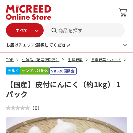
商品を探す
お届け先エリア:
選択してください
TOP
生鮮品（配送便限定）
生鮮野菜
香辛野菜・ハーブ
【
チルド
サンプル対象外
SBS26便限定
【国産】皮付にんにく（約1kg） 1
パック
（
0
）