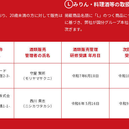
みりん・料理酒等の取
おり、20歳未満の方に対して販売は
掲載商品名頭に「L」のつく商品に
に基づき、弊社が国分グループ本社
次ぎます。
称
酒類販売
酒類販売管理
次
地
管理者の氏名
研修受講 年月日
受
ード
守屋 賢邦
2-3-
令和7年6月18日
令和1
（モリヤマサクニ）
株式会
西川 貴志
令和6年 5月16日
令和9
1-1-
（ニシカワタカシ）