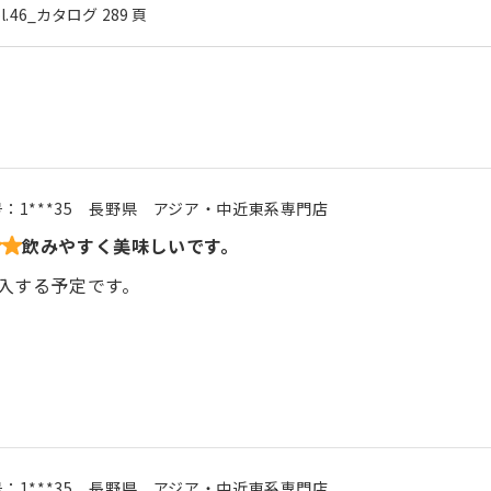
ol.46_カタログ 289 頁
号：
1***35
長野県
アジア・中近東系専門店
飲みやすく美味しいです。
入する予定です。
号：
1***35
長野県
アジア・中近東系専門店