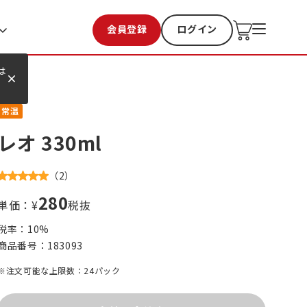
会員登録
ログイン
お気に入り
過去購入
は
常温
レオ 330ml
（
2
）
280
単価：¥
税抜
税率：
10
%
商品番号：
183093
※注文可能な上限数：24パック