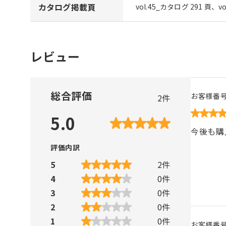
カタログ掲載頁
vol.45_カタログ 291 頁、v
レビュー
総合評価
お客様番
2
件
5.0
今後も購
評価内訳
5
2
件
4
0
件
3
0
件
2
0
件
1
0
件
お客様番