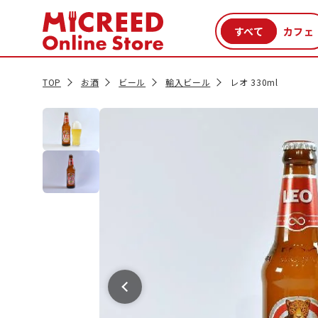
カテゴリから探す
新商品
セール品
クーポン
特集一覧
TOP
お酒
ビール
輸入ビール
レオ 330ml