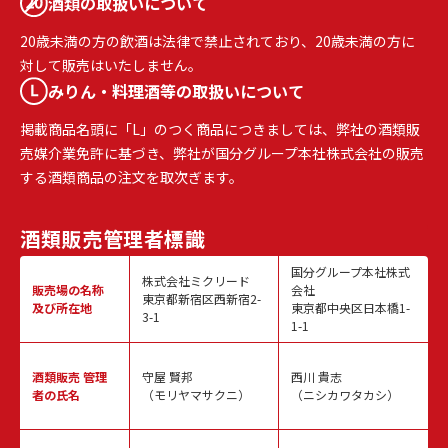
酒類の取扱いについて
20歳未満の方の飲酒は法律で禁止されており、20歳未満の方に
対して販売はいたしません。
みりん・料理酒等の取扱いについて
掲載商品名頭に「L」のつく商品につきましては、弊社の酒類販
売媒介業免許に基づき、弊社が国分グループ本社株式会社の販売
する酒類商品の注文を取次ぎます。
酒類販売
管理者標識
国分グループ本社株式
株式会社ミクリード
販売場の名称
会社
東京都新宿区西新宿2-
及び所在地
東京都中央区日本橋1-
3-1
1-1
酒類販売
管理
守屋 賢邦
西川 貴志
者の氏名
（モリヤマサクニ）
（ニシカワタカシ）