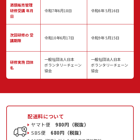
酒類販売管理
研修受講 年月
令和7年6月18日
令和6年 5月16日
日
次回研修の
受
令和10年6月17日
令和9年 5月15日
講期限
一般社団法人日本
一般社団法人日本
研修実施
団体
ボランタリーチェーン
ボランタリーチェーン
名
協会
協会
配送料について
ヤマト便
980円（税抜）
SBS便
680円（税抜）