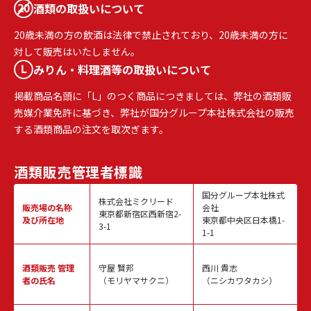
酒類の取扱いについて
20歳未満の方の飲酒は法律で禁止されており、20歳未満の方に
対して販売はいたしません。
みりん・料理酒等の取扱いについて
掲載商品名頭に「L」のつく商品につきましては、弊社の酒類販
売媒介業免許に基づき、弊社が国分グループ本社株式会社の販売
する酒類商品の注文を取次ぎます。
酒類販売
管理者標識
国分グループ本社株式
株式会社ミクリード
販売場の名称
会社
東京都新宿区西新宿2-
及び所在地
東京都中央区日本橋1-
3-1
1-1
酒類販売
管理
守屋 賢邦
西川 貴志
者の氏名
（モリヤマサクニ）
（ニシカワタカシ）