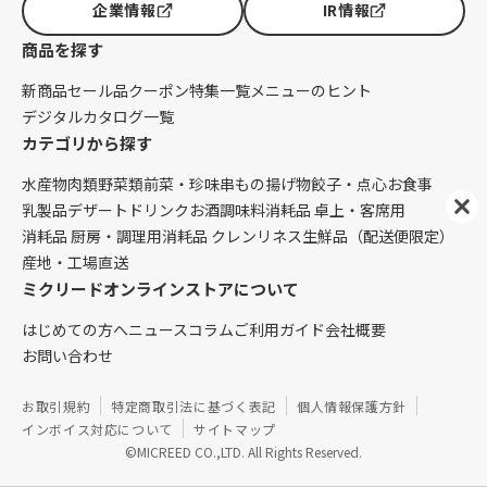
企業情報
IR情報
商品を探す
新商品
セール品
クーポン
特集一覧
メニューのヒント
デジタルカタログ一覧
カテゴリから探す
水産物
肉類
野菜類
前菜・珍味
串もの
揚げ物
餃子・点心
お食事
乳製品
デザート
ドリンク
お酒
調味料
消耗品 卓上・客席用
消耗品 厨房・調理用
消耗品 クレンリネス
生鮮品（配送便限定）
産地・工場直送
ミクリードオンラインストアについて
はじめての方へ
ニュース
コラム
ご利用ガイド
会社概要
お問い合わせ
お取引規約
特定商取引法に基づく表記
個人情報保護方針
インボイス対応について
サイトマップ
©MICREED CO.,LTD. All Rights Reserved.