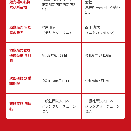
販売場の名称
会社
東京都新宿区西新宿2-
及び所在地
東京都中央区日本橋1-
3-1
1-1
酒類販売
管理
守屋 賢邦
西川 貴志
者の氏名
（モリヤマサクニ）
（ニシカワタカシ）
酒類販売管理
研修受講 年月
令和7年6月18日
令和6年 5月16日
日
次回研修の
受
令和10年6月17日
令和9年 5月15日
講期限
一般社団法人日本
一般社団法人日本
研修実施
団体
ボランタリーチェーン
ボランタリーチェーン
名
協会
協会