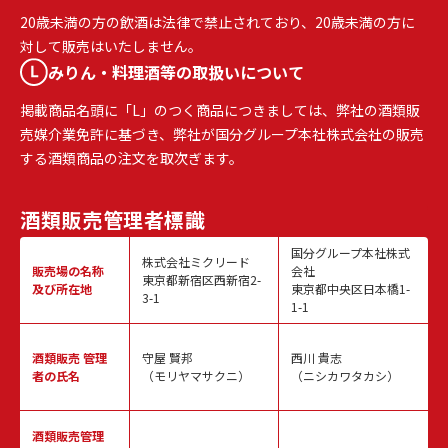
20歳未満の方の飲酒は法律で禁止されており、20歳未満の方に
対して販売はいたしません。
みりん・料理酒等の取扱いについて
掲載商品名頭に「L」のつく商品につきましては、弊社の酒類販
売媒介業免許に基づき、弊社が国分グループ本社株式会社の販売
する酒類商品の注文を取次ぎます。
酒類販売
管理者標識
国分グループ本社株式
株式会社ミクリード
販売場の名称
会社
東京都新宿区西新宿2-
及び所在地
東京都中央区日本橋1-
3-1
1-1
酒類販売
管理
守屋 賢邦
西川 貴志
者の氏名
（モリヤマサクニ）
（ニシカワタカシ）
酒類販売管理