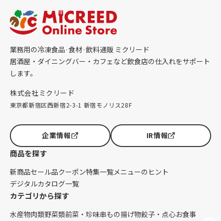
業務用の冷凍食品·食材·飲料通販 ミクリード
居酒屋・ダイニングバー・カフェなど飲食店の仕入れをサポート
します。
株式会社ミクリード
東京都新宿区西新宿2-3-1 新宿モノリス28F
企業情報
IR情報
商品を探す
新商品
セール品
クーポン
特集一覧
メニューのヒント
デジタルカタログ一覧
カテゴリから探す
水産物
肉類
野菜類
前菜・珍味
串もの
揚げ物
餃子・点心
お食事