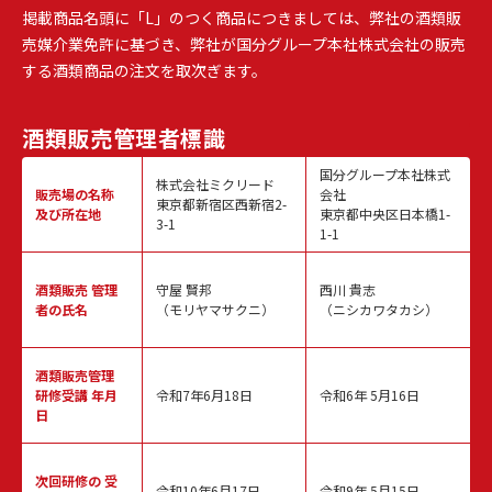
掲載商品名頭に「L」のつく商品につきましては、弊社の酒類販
売媒介業免許に基づき、弊社が国分グループ本社株式会社の販売
する酒類商品の注文を取次ぎます。
酒類販売
管理者標識
国分グループ本社株式
株式会社ミクリード
販売場の名称
会社
東京都新宿区西新宿2-
及び所在地
東京都中央区日本橋1-
3-1
1-1
酒類販売
管理
守屋 賢邦
西川 貴志
者の氏名
（モリヤマサクニ）
（ニシカワタカシ）
酒類販売管理
研修受講 年月
令和7年6月18日
令和6年 5月16日
日
次回研修の
受
令和10年6月17日
令和9年 5月15日