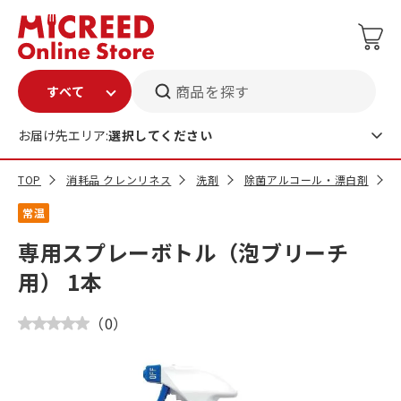
商品を探す
お届け先エリア:
選択してください
TOP
消耗品 クレンリネス
洗剤
除菌アルコール・漂白剤
常温
専用スプレーボトル（泡ブリーチ
用） 1本
（
0
）