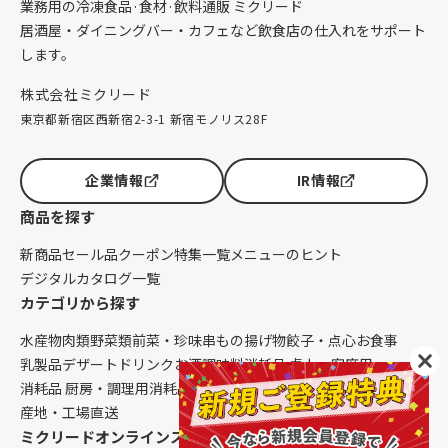
業務用の冷凍食品·食材·飲料通販 ミクリード
居酒屋・ダイニングバー・カフェなど飲食店の仕入れをサポート
します。
株式会社ミクリード
東京都新宿区西新宿2-3-1 新宿モノリス28F
企業情報
IR情報
商品を探す
新商品
セール品
クーポン
特集一覧
メニューのヒント
デジタルカタログ一覧
カテゴリから探す
水産物
肉類
野菜類
前菜・珍味
串もの
揚げ物
餃子・点心
お食事
乳製品
デザート
ドリンク
お酒
調味料
消耗品 卓上・客席用
消耗品 厨房・調理用
消耗品 クレンリネス
生鮮品（配送便限定）
産地・工場直送
ミクリードオンラインストアについて