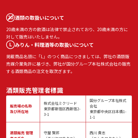
酒類の取扱いについて
20歳未満の方の飲酒は法律で禁止されており、20歳未満の方に
対して販売はいたしません。
みりん・料理酒等の取扱いについて
掲載商品名頭に「L」のつく商品につきましては、弊社の酒類販
売媒介業免許に基づき、弊社が国分グループ本社株式会社の販売
する酒類商品の注文を取次ぎます。
酒類販売
管理者標識
国分グループ本社株式
株式会社ミクリード
販売場の名称
会社
東京都新宿区西新宿2-
及び所在地
東京都中央区日本橋1-
3-1
1-1
酒類販売
管理
守屋 賢邦
西川 貴志