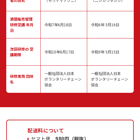
者の氏名
（モリヤマサクニ）
（ニシカワタカシ）
酒類販売管理
研修受講 年月
令和7年6月18日
令和6年 5月16日
日
次回研修の
受
令和10年6月17日
令和9年 5月15日
講期限
一般社団法人日本
一般社団法人日本
研修実施
団体
ボランタリーチェーン
ボランタリーチェーン
名
協会
協会
配送料について
ヤマト便
980円（税抜）