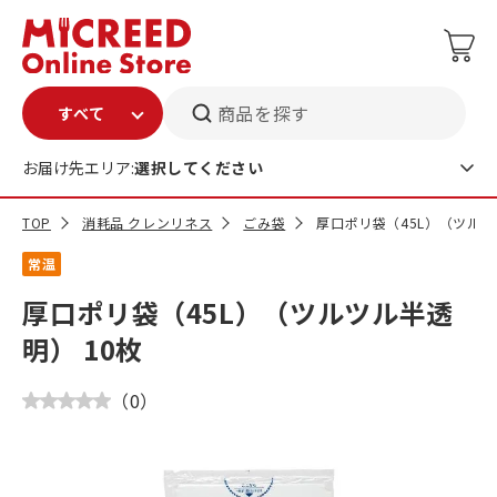
商品を探す
お届け先エリア:
選択してください
TOP
消耗品 クレンリネス
ごみ袋
厚口ポリ袋（45L）（ツルツ
常温
厚口ポリ袋（45L）（ツルツル半透
明） 10枚
（
0
）