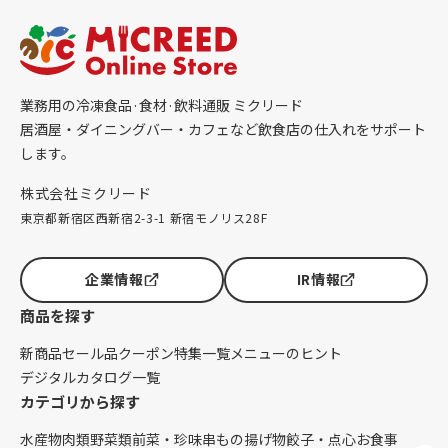
業務用の冷凍食品·食材·飲料通販 ミクリード
居酒屋・ダイニングバー・カフェなど飲食店の仕入れをサポート
します。
株式会社ミクリード
東京都新宿区西新宿2-3-1 新宿モノリス28F
企業情報
IR情報
商品を探す
新商品
セール品
クーポン
特集一覧
メニューのヒント
デジタルカタログ一覧
カテゴリから探す
水産物
肉類
野菜類
前菜・珍味
串もの
揚げ物
餃子・点心
お食事