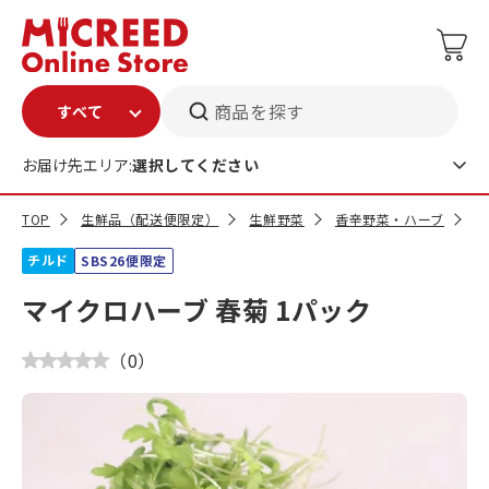
商品を探す
お届け先エリア:
選択してください
TOP
生鮮品（配送便限定）
生鮮野菜
香辛野菜・ハーブ
マ
チルド
SBS26便限定
マイクロハーブ 春菊 1パック
（
0
）