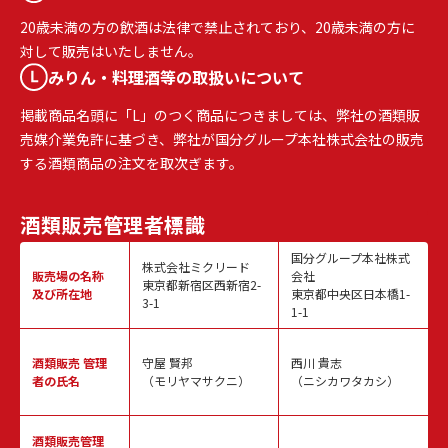
20歳未満の方の飲酒は法律で禁止されており、20歳未満の方に
対して販売はいたしません。
みりん・料理酒等の取扱いについて
掲載商品名頭に「L」のつく商品につきましては、弊社の酒類販
売媒介業免許に基づき、弊社が国分グループ本社株式会社の販売
する酒類商品の注文を取次ぎます。
酒類販売
管理者標識
国分グループ本社株式
株式会社ミクリード
販売場の名称
会社
東京都新宿区西新宿2-
及び所在地
東京都中央区日本橋1-
3-1
1-1
酒類販売
管理
守屋 賢邦
西川 貴志
者の氏名
（モリヤマサクニ）
（ニシカワタカシ）
酒類販売管理