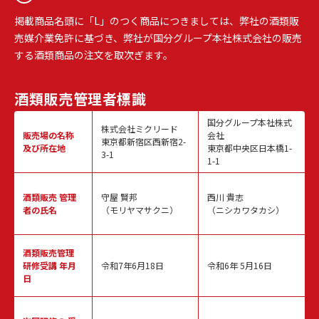
掲載商品名頭に「L」のつく商品につきましては、弊社の酒類販
売媒介業免許に基づき、弊社が国分グループ本社株式会社の販売
する酒類商品の注文を取次ぎます。
酒類販売
管理者標識
国分グループ本社株式
株式会社ミクリード
販売場の名称
会社
東京都新宿区西新宿2-
及び所在地
東京都中央区日本橋1-
3-1
1-1
酒類販売
管理
守屋 賢邦
西川 貴志
者の氏名
（モリヤマサクニ）
（ニシカワタカシ）
酒類販売管理
研修受講 年月
令和7年6月18日
令和6年 5月16日
日