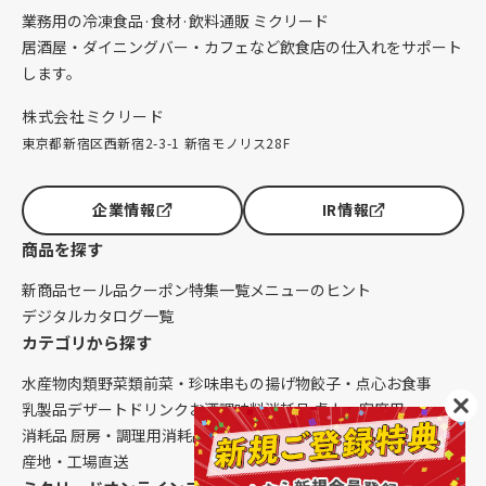
業務用の冷凍食品·食材·飲料通販 ミクリード
居酒屋・ダイニングバー・カフェなど飲食店の仕入れをサポート
します。
株式会社ミクリード
東京都新宿区西新宿2-3-1 新宿モノリス28F
企業情報
IR情報
商品を探す
新商品
セール品
クーポン
特集一覧
メニューのヒント
デジタルカタログ一覧
カテゴリから探す
水産物
肉類
野菜類
前菜・珍味
串もの
揚げ物
餃子・点心
お食事
乳製品
デザート
ドリンク
お酒
調味料
消耗品 卓上・客席用
消耗品 厨房・調理用
消耗品 クレンリネス
生鮮品（配送便限定）
産地・工場直送