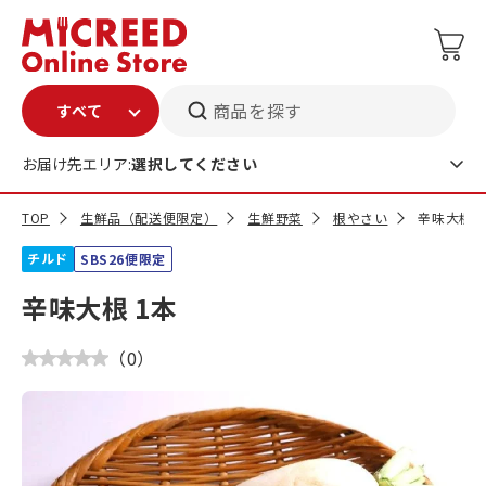
商品を探す
お届け先エリア:
選択してください
TOP
生鮮品（配送便限定）
生鮮野菜
根やさい
辛味大根 
チルド
SBS26便限定
辛味大根 1本
（
0
）