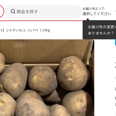
お届け先エリア:
商品を探す
選択してください
メニューのヒント
カタログ
お届け先の変更
ｰｽ】じゃがいも(Ｌ-2Ｌｻｲｽﾞ) 10kg
ありませんか？