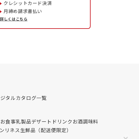
クレシットカード決済
月締め請求書払い
詳しくはこちら
デジタルカタログ一覧
心
お食事
乳製品
デザート
ドリンク
お酒
調味料
レンリネス
生鮮品（配送便限定）