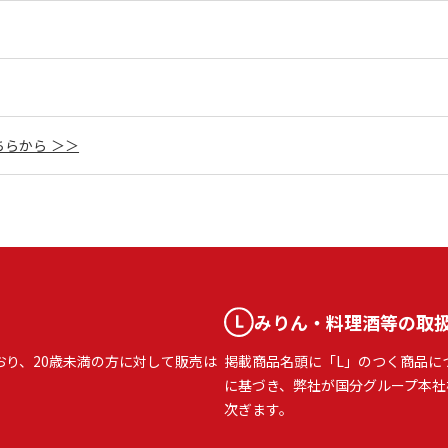
らから ＞＞
みりん・料理酒等の取
おり、20歳未満の方に対して販売は
掲載商品名頭に「L」のつく商品に
に基づき、弊社が国分グループ本社
次ぎます。