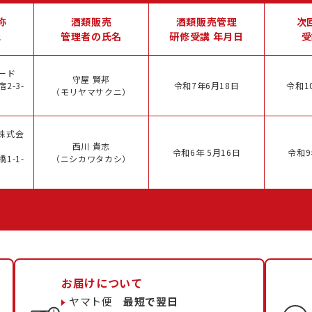
称
酒類販売
酒類販売管理
次
地
管理者の氏名
研修受講 年月日
受
ード
守屋 賢邦
2-3-
令和7年6月18日
令和1
（モリヤマサクニ）
株式会
西川 貴志
令和6年 5月16日
令和9
1-1-
（ニシカワタカシ）
お届けについて
ヤマト便
最短で翌日