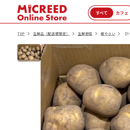
カテゴリから探す
新商品
セール品
クーポン
特集一覧
TOP
生鮮品（配送便限定）
生鮮野菜
根やさい
【ｹ