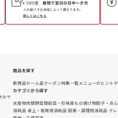
SBS便
最短で翌日の日中〜夕方
※お届けする地域によって異なります。
詳しくはこちら
商品を探す
新商品
セール品
クーポン
特集一覧
メニューのヒント
カテゴリから探す
れをサ
水産物
肉類
野菜類
前菜・珍味
串もの
揚げ物
餃子・点
消耗品 卓上・客席用
消耗品 厨房・調理用
消耗品 ク
産地・工場直送