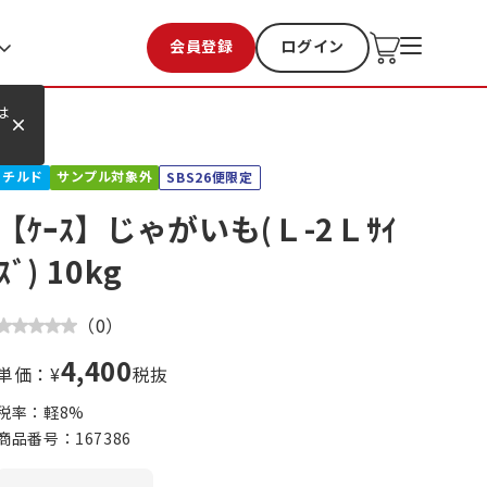
会員登録
ログイン
お気に入り
過去購入
は
チルド
サンプル対象外
SBS26便限定
【ｹｰｽ】じゃがいも(Ｌ-2Ｌｻｲ
ｽﾞ) 10kg
（
0
）
4,400
単価：¥
税抜
税率：軽
8
%
商品番号：
167386