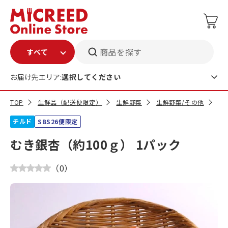
商品を探す
お届け先エリア:
選択してください
TOP
生鮮品（配送便限定）
生鮮野菜
生鮮野菜/その他
む
チルド
SBS26便限定
むき銀杏（約100ｇ） 1パック
（
0
）