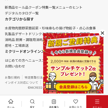
新商品
セール品
クーポン
特集一覧
メニューのヒント
デジタルカタログ一覧
カテゴリから探す
水産物
肉類
野菜類
前菜・珍味
串もの
揚げ物
餃子・点心
お食事
乳製品
デザート
ドリンク
お酒
調味料
消耗品 卓上・客席用
消耗品 厨房・調理用
消耗品 クレンリネス
生鮮品（配送便限定）
産地・工場直送
ミクリードオンラインストアについて
はじめての方へ
ニュース
コラム
ご利用ガイド
会社概要
お問い合わせ
お取引規約
特定商取引法に基づく表記
個人情報保護方針
インボイス対応について
サイトマップ
©MICREED CO.,LTD. All Rights Reserved.
ホーム
探す
過去購入
お気に入り
メニュー