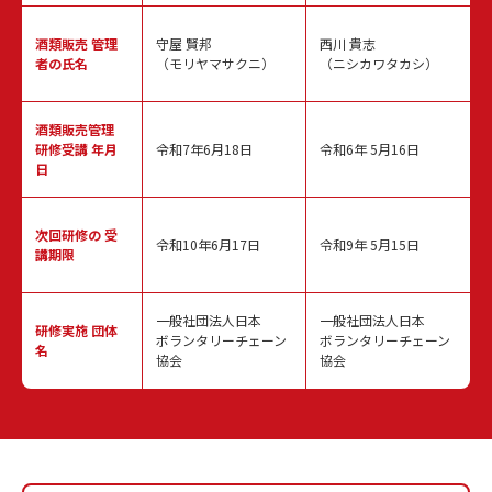
酒類販売
管理
守屋 賢邦
西川 貴志
者の氏名
（モリヤマサクニ）
（ニシカワタカシ）
酒類販売管理
研修受講 年月
令和7年6月18日
令和6年 5月16日
日
次回研修の
受
令和10年6月17日
令和9年 5月15日
講期限
一般社団法人日本
一般社団法人日本
研修実施
団体
ボランタリーチェーン
ボランタリーチェーン
名
協会
協会