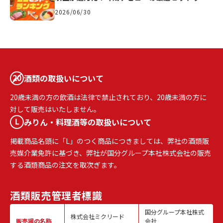
キング
2026/06/30
酒類の取扱いについて
20歳未満の方の飲酒は法律で禁止されており、20歳未満の方に
対して販売はいたしません。
みりん・料理酒等の取扱いについて
掲載商品名頭に「L」のつく商品につきましては、弊社の酒類販
売媒介業免許に基づき、弊社が国分グループ本社株式会社の販売
する酒類商品の注文を取次ぎます。
酒類販売
管理者標識
国分グループ本社株式
株式会社ミクリード
販売場の名称
会社