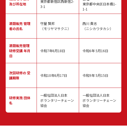
東京都新宿区西新宿2-
及び所在地
東京都中央区日本橋1-
3-1
1-1
酒類販売
管理
守屋 賢邦
西川 貴志
者の氏名
（モリヤマサクニ）
（ニシカワタカシ）
酒類販売管理
研修受講 年月
令和7年6月18日
令和6年 5月16日
日
次回研修の
受
令和10年6月17日
令和9年 5月15日
講期限
一般社団法人日本
一般社団法人日本
研修実施
団体
ボランタリーチェーン
ボランタリーチェーン
名
協会
協会