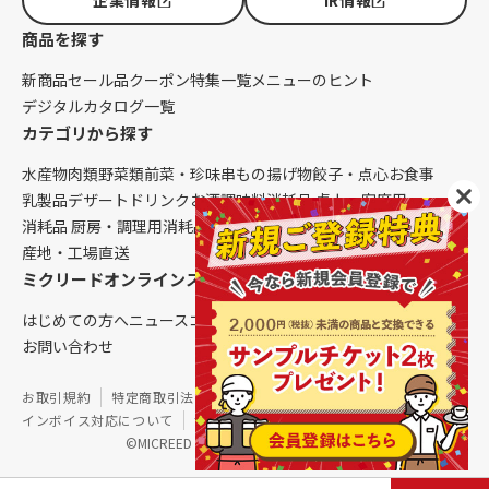
商品を探す
新商品
セール品
クーポン
特集一覧
メニューのヒント
デジタルカタログ一覧
カテゴリから探す
水産物
肉類
野菜類
前菜・珍味
串もの
揚げ物
餃子・点心
お食事
乳製品
デザート
ドリンク
お酒
調味料
消耗品 卓上・客席用
消耗品 厨房・調理用
消耗品 クレンリネス
生鮮品（配送便限定）
産地・工場直送
ミクリードオンラインストアについて
はじめての方へ
ニュース
コラム
ご利用ガイド
会社概要
お問い合わせ
お取引規約
特定商取引法に基づく表記
個人情報保護方針
インボイス対応について
サイトマップ
©MICREED CO.,LTD. All Rights Reserved.