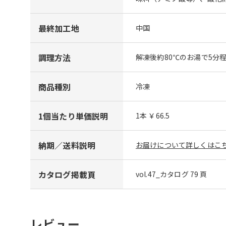
最終加工地
中国
調理方法
解凍後約80℃のお湯で5
商品種別
冷凍
1個当たり単価説明
1本 ￥66.5
納期／送料説明
お届けについて詳しくはこち
カタログ掲載頁
vol.47_カタログ 79 頁
レビュー