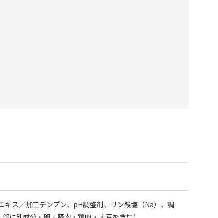
キス／加工デンプン、pH調整剤、リン酸塩（Na）、調
（一部に乳成分・卵・豚肉・鶏肉・大豆を含む）