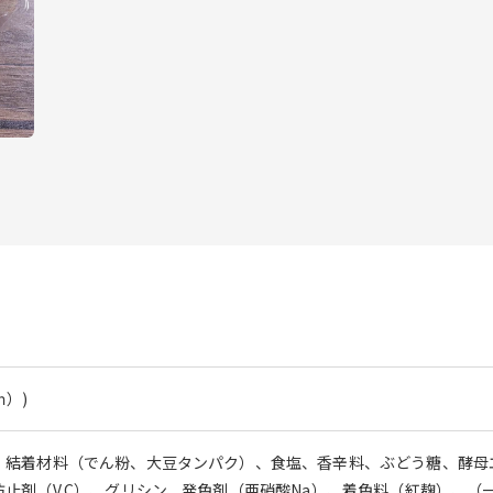
ｍ）)
、結着材料（でん粉、大豆タンパク）、食塩、香辛料、ぶどう糖、酵母エ
止剤（V.C）、グリシン、発色剤（亜硝酸Na）、着色料（紅麹）、