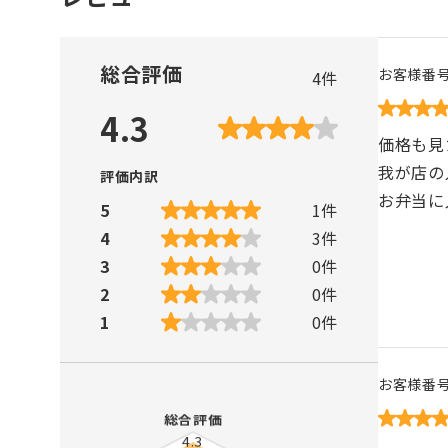
総合評価
お客様番
4
件
4.3
価格も見
我が店の
評価内訳
お弁当に
5
1
件
4
3
件
3
0
件
2
0
件
1
0
件
お客様番