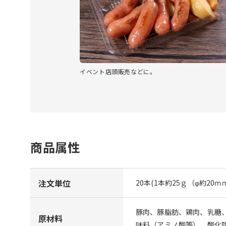
イベント店頭販売などに。
商品属性
注文単位
20本(1本約25ｇ（φ約20ｍ
豚肉、豚脂肪、鶏肉、乳糖
原材料
味料（アミノ酸等）、酸化防