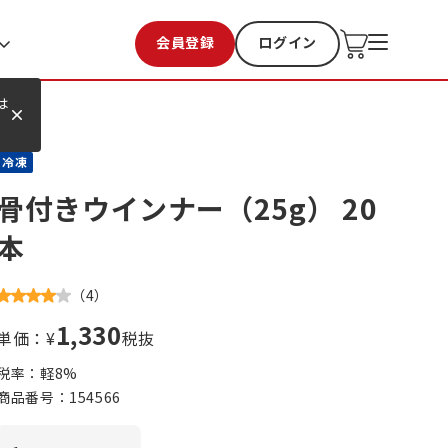
会員登録
ログイン
お気に入り
過去購入
は
冷凍
骨付きウインナー（25g） 20
本
（
4
）
1,330
単価：¥
税抜
税率：軽
8
%
商品番号：
154566