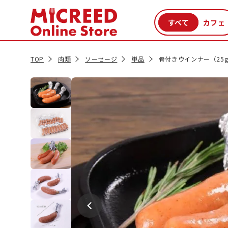
カテゴリから探す
新商品
セール品
クーポン
特集一覧
TOP
肉類
ソーセージ
単品
骨付きウインナー（25g