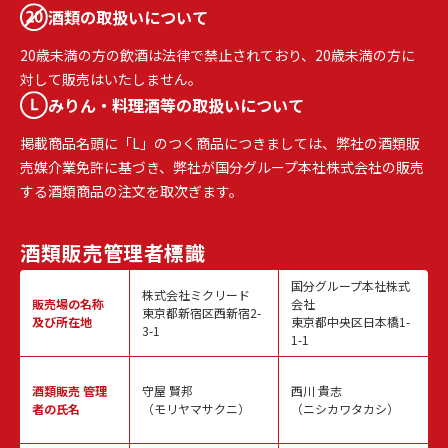
酒類の取扱いについて
20歳未満の方の飲酒は法律で禁止されており、20歳未満の方に
対して販売はいたしません。
みりん・料理酒等の取扱いについて
掲載商品名頭に「L」のつく商品につきましては、弊社の酒類販
売媒介業免許に基づき、弊社が国分グループ本社株式会社の販売
する酒類商品の注文を取次ぎます。
酒類販売
管理者標識
国分グループ本社株式
株式会社ミクリード
販売場の名称
会社
東京都新宿区西新宿2-
及び所在地
東京都中央区日本橋1-
3-1
1-1
酒類販売
管理
守屋 賢邦
西川 貴志
者の氏名
（モリヤマサクニ）
（ニシカワタカシ）