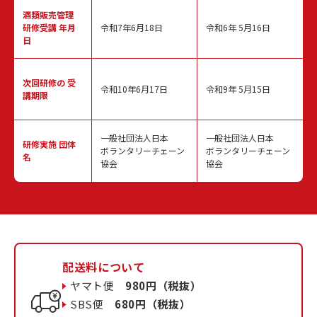
酒類販売管理
研修受講 年月
令和7年6月18日
令和6年 5月16日
日
次回研修の
受
令和10年6月17日
令和9年 5月15日
講期限
一般社団法人日本
一般社団法人日本
研修実施
団体
ボランタリーチェーン
ボランタリーチェーン
名
協会
協会
配送料について
ヤマト便
980円（税抜）
SBS便
680円（税抜）