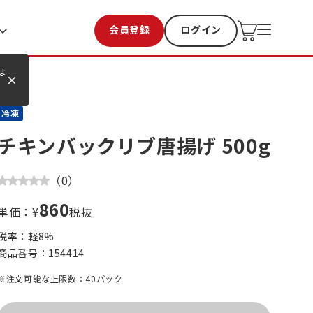
会員登録
ログイン
お気に入り
過去購入
は
冷凍
チキンバックリブ唐揚げ 500g
（
0
）
860
単価：¥
税抜
税率：軽
8
%
商品番号：
154414
※注文可能な上限数：40パック