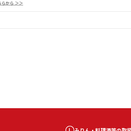
らから ＞＞
みりん・料理酒等の取