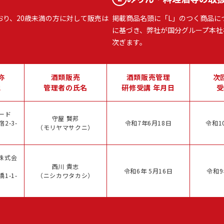
おり、20歳未満の方に対して販売は
掲載商品名頭に「L」のつく商品に
に基づき、弊社が国分グループ本社
次ぎます。
称
酒類販売
酒類販売管理
次
地
管理者の氏名
研修受講 年月日
受
ード
守屋 賢邦
2-3-
令和7年6月18日
令和1
（モリヤマサクニ）
株式会
西川 貴志
令和6年 5月16日
令和9
1-1-
（ニシカワタカシ）