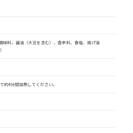
調味料、醤油（大豆を含む）、香辛料、食塩、揚げ油
素）
）で約4分間加熱してください。