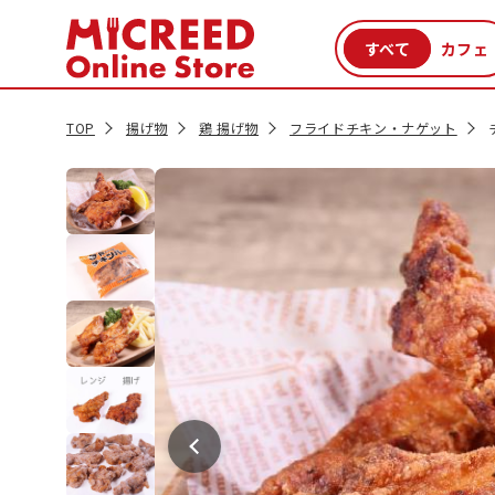
カテゴリから探す
新商品
セール品
クーポン
特集一覧
TOP
揚げ物
鶏 揚げ物
フライドチキン・ナゲット