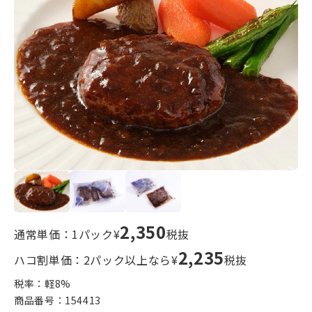
2,350
通常単価：1パック¥
税抜
2,235
ハコ割単価：2パック以上なら¥
税抜
税率：軽
8
%
商品番号：
154413