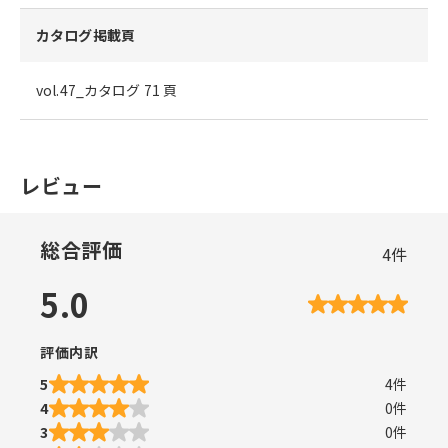
カタログ掲載頁
vol.47_カタログ 71 頁
レビュー
総合評価
4
件
5.0
評価内訳
5
4
件
4
0
件
3
0
件