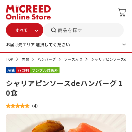
商品を探す
お届け先エリア:
選択してください
TOP
肉類
ハンバーグ
ソース入り
シャリアピンソースdeハ
冷凍
ハコ割
サンプル対象外
シャリアピンソースdeハンバーグ 1
0食
（
4
）