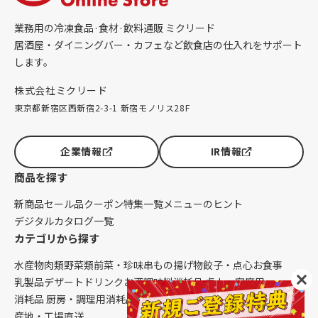
業務用の冷凍食品·食材·飲料通販 ミクリード
居酒屋・ダイニングバー・カフェなど飲食店の仕入れをサポート
します。
株式会社ミクリード
東京都新宿区西新宿2-3-1 新宿モノリス28F
企業情報
IR情報
商品を探す
新商品
セール品
クーポン
特集一覧
メニューのヒント
デジタルカタログ一覧
カテゴリから探す
水産物
肉類
野菜類
前菜・珍味
串もの
揚げ物
餃子・点心
お食事
乳製品
デザート
ドリンク
お酒
調味料
消耗品 卓上・客席用
消耗品 厨房・調理用
消耗品 クレンリネス
生鮮品（配送便限定）
産地・工場直送