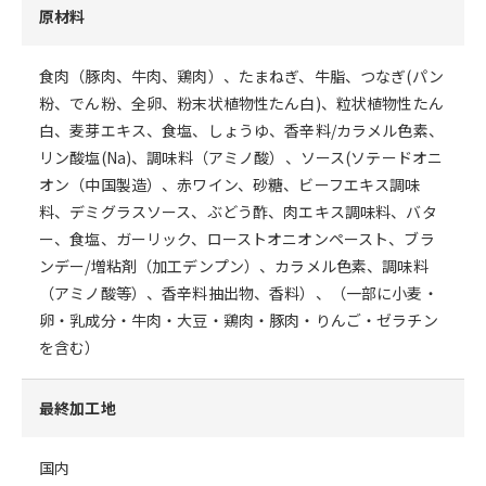
原材料
食肉（豚肉、牛肉、鶏肉）、たまねぎ、牛脂、つなぎ(パン
粉、でん粉、全卵、粉末状植物性たん白)、粒状植物性たん
白、麦芽エキス、食塩、しょうゆ、香辛料/カラメル色素、
リン酸塩(Na)、調味料（アミノ酸）、ソース(ソテードオニ
オン（中国製造）、赤ワイン、砂糖、ビーフエキス調味
料、デミグラスソース、ぶどう酢、肉エキス調味料、バタ
ー、食塩、ガーリック、ローストオニオンペースト、ブラ
ンデー/増粘剤（加工デンプン）、カラメル色素、調味料
（アミノ酸等）、香辛料抽出物、香料）、（一部に小麦・
卵・乳成分・牛肉・大豆・鶏肉・豚肉・りんご・ゼラチン
を含む）
最終加工地
国内