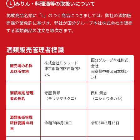
みりん・料理酒等の取扱いについて
掲載商品名頭に「L」のつく商品につきましては、弊社の酒類販
売媒介業免許に基づき、弊社が国分グループ本社株式会社の販売
する酒類商品の注文を取次ぎます。
酒類販売
管理者標識
国分グループ本社株式
株式会社ミクリード
販売場の名称
会社
東京都新宿区西新宿2-
及び所在地
東京都中央区日本橋1-
3-1
1-1
酒類販売
管理
守屋 賢邦
西川 貴志
者の氏名
（モリヤマサクニ）
（ニシカワタカシ）
酒類販売管理
研修受講 年月
令和7年6月18日
令和6年 5月16日
日