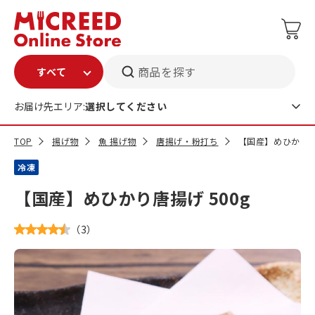
商品を探す
お届け先エリア:
選択してください
TOP
揚げ物
魚 揚げ物
唐揚げ・粉打ち
【国産】めひかり唐揚
冷凍
【国産】めひかり唐揚げ 500g
（
3
）