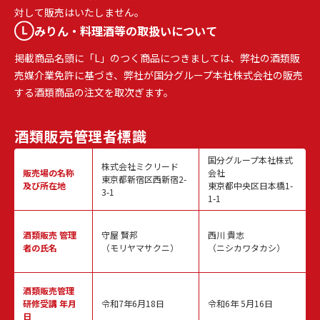
対して販売はいたしません。
みりん・料理酒等の取扱いについて
掲載商品名頭に「L」のつく商品につきましては、弊社の酒類販
売媒介業免許に基づき、弊社が国分グループ本社株式会社の販売
する酒類商品の注文を取次ぎます。
酒類販売
管理者標識
国分グループ本社株式
株式会社ミクリード
販売場の名称
会社
東京都新宿区西新宿2-
及び所在地
東京都中央区日本橋1-
3-1
1-1
酒類販売
管理
守屋 賢邦
西川 貴志
者の氏名
（モリヤマサクニ）
（ニシカワタカシ）
酒類販売管理
研修受講 年月
令和7年6月18日
令和6年 5月16日
日