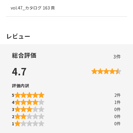
vol.47_カタログ 163 頁
レビュー
総合評価
3
件
4.7
評価内訳
5
2
件
4
1
件
3
0
件
2
0
件
1
0
件