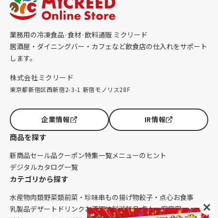
業務用の冷凍食品·食材·飲料通販 ミクリード
居酒屋・ダイニングバー・カフェなど飲食店の仕入れをサポート
します。
株式会社ミクリード
東京都新宿区西新宿2-3-1 新宿モノリス28F
企業情報
IR情報
商品を探す
新商品
セール品
クーポン
特集一覧
メニューのヒント
デジタルカタログ一覧
カテゴリから探す
水産物
肉類
野菜類
前菜・珍味
串もの
揚げ物
餃子・点心
お食事
乳製品
デザート
ドリンク
お酒
調味料
消耗品 卓上・客席用