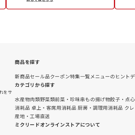
商品を探す
新商品
セール品
クーポン
特集一覧
メニューのヒント
カテゴリから探す
れをサ
水産物
肉類
野菜類
前菜・珍味
串もの
揚げ物
餃子・点
消耗品 卓上・客席用
消耗品 厨房・調理用
消耗品 ク
産地・工場直送
ミクリードオンラインストアについて