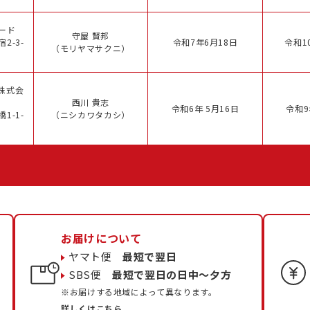
ード
守屋 賢邦
2-3-
令和7年6月18日
令和1
（モリヤマサクニ）
株式会
西川 貴志
令和6年 5月16日
令和9
1-1-
（ニシカワタカシ）
お届けについて
ヤマト便
最短で翌日
SBS便
最短で翌日の日中〜夕方
※お届けする地域によって異なります。
詳しくはこちら