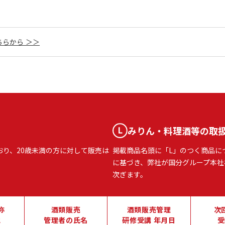
らから ＞＞
みりん・料理酒等の取
おり、20歳未満の方に対して販売は
掲載商品名頭に「L」のつく商品に
に基づき、弊社が国分グループ本社
次ぎます。
称
酒類販売
酒類販売管理
次
地
管理者の氏名
研修受講 年月日
受