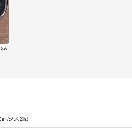
けなの
0g+たれ約20g)