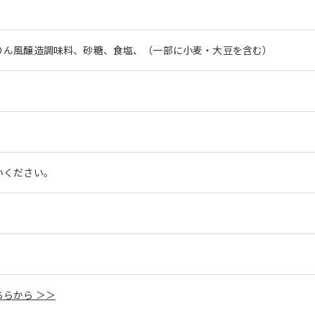
りん風醸造調味料、砂糖、食塩、（一部に小麦・大豆を含む）
いください。
らから ＞＞