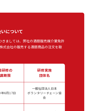
扱いについて
つきましては、弊社の酒類販売媒介業免許
株式会社の販売する酒類商品の注文を取
回研修の
研修実施
講期限
団体名
一般社団法人日本
0年6月17日
ボランタリーチェーン協
会