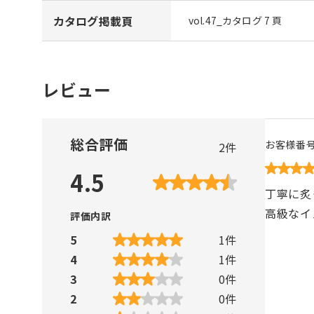
カタログ掲載頁
vol.47_カタログ 7 頁
レビュー
総合評価
お客様番
2
件
4.5
丁寧に炙
高級なイ
評価内訳
5
1
件
4
1
件
3
0
件
2
0
件