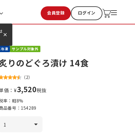
会員登録
ログイン
お気に入り
過去購入
は
冷凍
サンプル対象外
炙りのどぐろ漬け 14食
（
2
）
3,520
単価：¥
税抜
税率：軽
8
%
商品番号：
154289