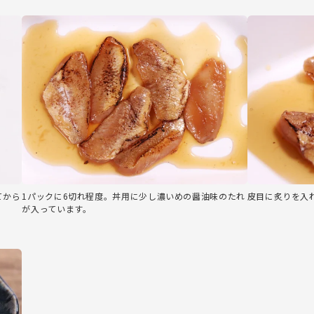
てから
1パックに6切れ程度。丼用に少し濃いめの醤油味のたれ
皮目に炙りを入
が入っています。