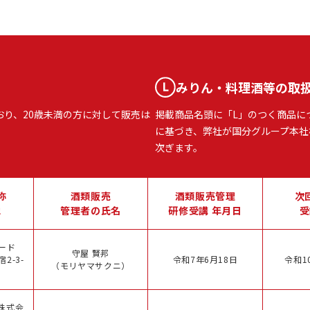
みりん・料理酒等の取
おり、20歳未満の方に対して販売は
掲載商品名頭に「L」のつく商品に
に基づき、弊社が国分グループ本社
次ぎます。
称
酒類販売
酒類販売管理
次
地
管理者の氏名
研修受講 年月日
受
ード
守屋 賢邦
2-3-
令和7年6月18日
令和1
（モリヤマサクニ）
株式会