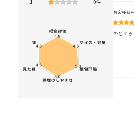
1
0
件
お客様番
のどぐろ