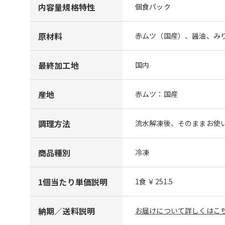
内容量規格特性
個食パック
原材料
赤ムツ（国産）、醤油、み
最終加工地
国内
産地
赤ムツ：国産
調理方法
流水解凍後、そのままお使
商品種別
冷凍
1個当たり単価説明
1食 ￥251.5
納期／送料説明
お届けについて詳しくはこち