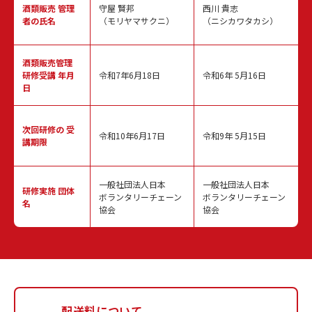
酒類販売
管理
守屋 賢邦
西川 貴志
者の氏名
（モリヤマサクニ）
（ニシカワタカシ）
酒類販売管理
研修受講 年月
令和7年6月18日
令和6年 5月16日
日
次回研修の
受
令和10年6月17日
令和9年 5月15日
講期限
一般社団法人日本
一般社団法人日本
研修実施
団体
ボランタリーチェーン
ボランタリーチェーン
名
協会
協会
配送料について