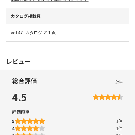
カタログ掲載頁
vol.47_カタログ 211 頁
レビュー
総合評価
2
件
4.5
評価内訳
5
1
件
4
1
件