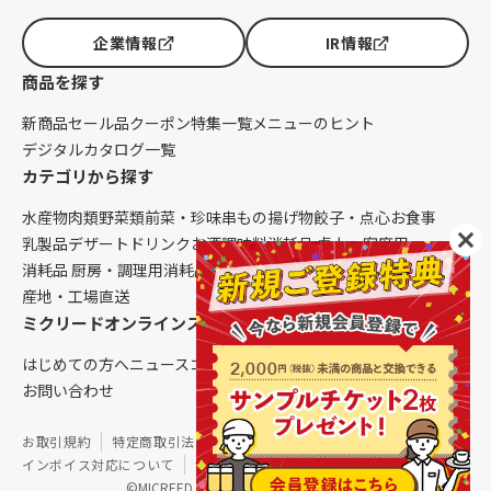
企業情報
IR情報
商品を探す
新商品
セール品
クーポン
特集一覧
メニューのヒント
デジタルカタログ一覧
カテゴリから探す
水産物
肉類
野菜類
前菜・珍味
串もの
揚げ物
餃子・点心
お食事
乳製品
デザート
ドリンク
お酒
調味料
消耗品 卓上・客席用
消耗品 厨房・調理用
消耗品 クレンリネス
生鮮品（配送便限定）
産地・工場直送
ミクリードオンラインストアについて
はじめての方へ
ニュース
コラム
ご利用ガイド
会社概要
お問い合わせ
お取引規約
特定商取引法に基づく表記
個人情報保護方針
インボイス対応について
サイトマップ
©MICREED CO.,LTD. All Rights Reserved.