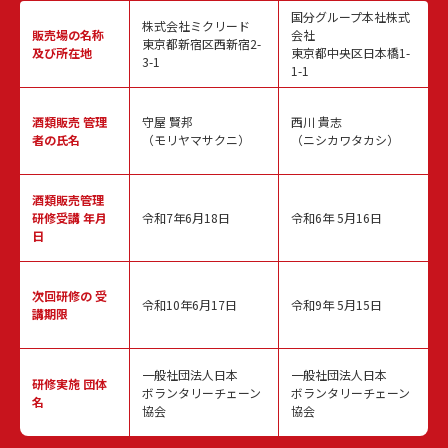
国分グループ本社株式
株式会社ミクリード
販売場の名称
会社
東京都新宿区西新宿2-
及び所在地
東京都中央区日本橋1-
3-1
1-1
酒類販売
管理
守屋 賢邦
西川 貴志
者の氏名
（モリヤマサクニ）
（ニシカワタカシ）
酒類販売管理
研修受講 年月
令和7年6月18日
令和6年 5月16日
日
次回研修の
受
令和10年6月17日
令和9年 5月15日
講期限
一般社団法人日本
一般社団法人日本
研修実施
団体
ボランタリーチェーン
ボランタリーチェーン
名
協会
協会