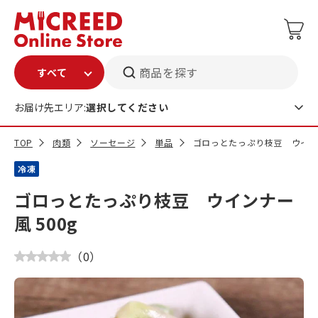
商品を探す
お届け先エリア:
選択してください
TOP
肉類
ソーセージ
単品
ゴロっとたっぷり枝豆 ウインナ
冷凍
ゴロっとたっぷり枝豆 ウインナー
風 500g
（
0
）