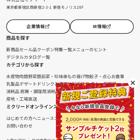
東京都新宿区西新宿2-3-1 新宿モノリス28F
企業情報
IR情報
商品を探す
新商品
セール品
クーポン
特集一覧
メニューのヒント
デジタルカタログ一覧
カテゴリから探す
水産物
肉類
野菜類
前菜・珍味
串もの
揚げ物
餃子・点心
お食事
乳製品
デザート
ドリンク
お酒
調味料
消耗品 卓上・客席用
消耗品 厨房・調理用
消耗品 クレンリネス
生鮮品（配送便限定）
産地・工場直送
ミクリードオンラインストアについて
はじめての方へ
ニュース
コラム
ご利用ガイド
会社概要
お問い合わせ