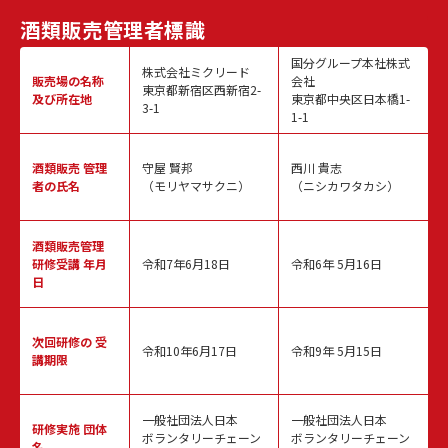
酒類販売
管理者標識
国分グループ本社株式
株式会社ミクリード
販売場の名称
会社
東京都新宿区西新宿2-
及び所在地
東京都中央区日本橋1-
3-1
1-1
酒類販売
管理
守屋 賢邦
西川 貴志
者の氏名
（モリヤマサクニ）
（ニシカワタカシ）
酒類販売管理
研修受講 年月
令和7年6月18日
令和6年 5月16日
日
次回研修の
受
令和10年6月17日
令和9年 5月15日
講期限
一般社団法人日本
一般社団法人日本
研修実施
団体
ボランタリーチェーン
ボランタリーチェーン
名