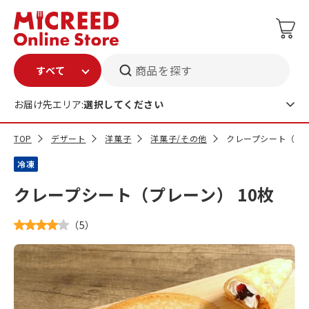
商品を探す
お届け先エリア:
選択してください
TOP
デザート
洋菓子
洋菓子/その他
クレープシート（プレ
冷凍
クレープシート（プレーン） 10枚
（
5
）