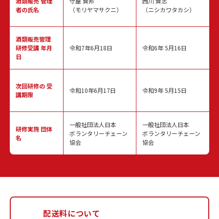
酒類販売
管理
守屋 賢邦
西川 貴志
者の氏名
（モリヤマサクニ）
（ニシカワタカシ）
酒類販売管理
研修受講 年月
令和7年6月18日
令和6年 5月16日
日
次回研修の
受
令和10年6月17日
令和9年 5月15日
講期限
一般社団法人日本
一般社団法人日本
研修実施
団体
ボランタリーチェーン
ボランタリーチェーン
名
協会
協会
配送料について