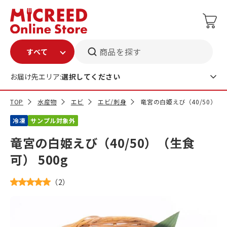
商品を探す
お届け先エリア:
選択してください
TOP
水産物
エビ
エビ/刺身
竜宮の白姫えび（40/50）（生
冷凍
サンプル対象外
竜宮の白姫えび（40/50）（生食
可） 500g
（
2
）